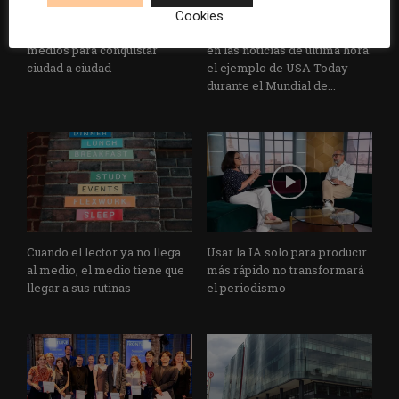
El buzón como nueva
Cómo adelantarse a los
Cookies
portada: la estrategia de los
resúmenes con IA de Google
medios para conquistar
en las noticias de última hora:
ciudad a ciudad
el ejemplo de USA Today
durante el Mundial de...
Cuando el lector ya no llega
Usar la IA solo para producir
al medio, el medio tiene que
más rápido no transformará
llegar a sus rutinas
el periodismo