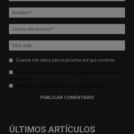
Comentario:
Nomb
Corr
elect
Sitio
web:
Guardar mis datos para la próxima vez que comente
Recibir un correo electrónico con los siguientes comentarios a
esta entrada.
Recibir un correo electrónico con cada nueva entrada.
ÚLTIMOS ARTÍCULOS