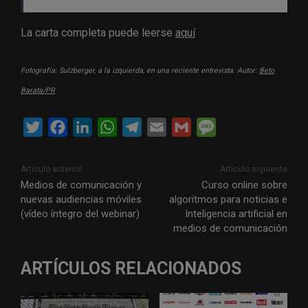
La carta completa puede leerse
aquí
Fotografía: Sulzberger, a la izquierda, en una reciente entrevista. Autor:
Beto
Barata/PR
T
F
L
W
T
E
G
M
w
a
i
h
e
m
m
e
i
c
n
a
l
a
a
s
Artículo anterior
Artículo siguiente
t
e
k
t
e
i
i
s
Medios de comunicación y
Curso online sobre
nuevas audiencias móviles
algoritmos para noticias e
t
b
e
s
g
l
l
a
(vídeo íntegro del webinar)
Inteligencia artificial en
e
o
d
A
r
g
medios de comunicación
r
o
I
p
a
e
k
n
p
m
ARTÍCULOS RELACIONADOS