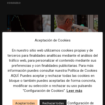
consumo
Aceptación de Cookies
La bolsa ha borrado hasta el
Los medios tienen audiencia,
En nuestro sitio web utilizamos cookies propias y de
98% del valor de algunos
pero no siempre comunidad:
terceros para finalidades analíticas mediante el análisis del
grandes grupos de prensa
cómo activar a los lectores
tradicionales
que siguen las noticias en
tráfico web, para personalizar el contenido mediante sus
silencio
preferencias y con finalidades publicitarias. Para más
información puedes consultar nuestra Política de Cookies
AQUÍ. Puedes aceptar y rechazar todas las cookies en
bloque o también puedes aceptarlas de forma concreta,
modificar su selección o rechazar su uso pulsando
“Configuración de Cookies”.
Leer más
Configuración de
Aceptar todas
Rechazar todas