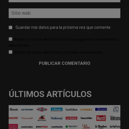
elect
Sitio
web:
Guardar mis datos para la próxima vez que comente
Recibir un correo electrónico con los siguientes comentarios a
esta entrada.
Recibir un correo electrónico con cada nueva entrada.
ÚLTIMOS ARTÍCULOS