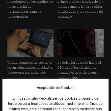
tecnológico de los medios ya
principales estrategias de los
no es la falta de
medios ante la IA, la pérdida
herramientas, sino su
de ingresos y los cambios de
desconexión
consumo
Veinte ejemplos de uso de la
La bolsa ha borrado hasta el
IA en redacciones, productos
98% del valor de algunos
y negocios periodísticos
grandes grupos de prensa
tradicionales
Aceptación de Cookies
En nuestro sitio web utilizamos cookies propias y de
terceros para finalidades analíticas mediante el análisis del
tráfico web, para personalizar el contenido mediante sus