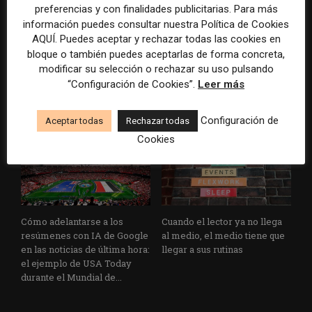
preferencias y con finalidades publicitarias. Para más
información puedes consultar nuestra Política de Cookies
Los medios tienen audiencia,
El buzón como nueva
AQUÍ. Puedes aceptar y rechazar todas las cookies en
pero no siempre comunidad:
portada: la estrategia de los
bloque o también puedes aceptarlas de forma concreta,
cómo activar a los lectores
medios para conquistar
modificar su selección o rechazar su uso pulsando
que siguen las noticias en
ciudad a ciudad
“Configuración de Cookies”.
Leer más
silencio
Configuración de
Aceptar todas
Rechazar todas
Cookies
Cómo adelantarse a los
Cuando el lector ya no llega
resúmenes con IA de Google
al medio, el medio tiene que
en las noticias de última hora:
llegar a sus rutinas
el ejemplo de USA Today
durante el Mundial de...