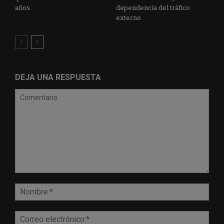
años
dependencia del tráfico
externo
DEJA UNA RESPUESTA
Comentario:
Nomb
Corr