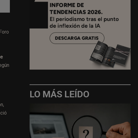
Foro
de
según
LO MÁS LEÍDO
n,
nció