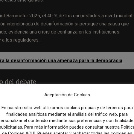
ust Barometer 2025, el 40 % de los encuestados a nivel mundial
sión intencionada de desinformación si persigue una causa que
o, evidencia una crisis de confianza en las instituciones
 a los reguladores.
era la desinformación una amenaza para la democracia
o del debate
Aceptación de Cookies
ices Act (DSA) de la Unión Europea.
Jean-Noël Barrot, ministro
a de línea debe serlo también en línea”,
insistiendo en que la
En nuestro sitio web utilizamos cookies propias y de terceros para
e, otros participantes advirtieron sobre los límites de este mar
finalidades analíticas mediante el análisis del tráfico web, para
 sobre las prácticas invisibles —como redes de bots y cuentas fa
personalizar el contenido mediante sus preferencias y con finalidade
publicitarias. Para más información puedes consultar nuestra Polític
ientes de ello.
de Cookies AQUÍ. Puedes aceptar y rechazar todas las cookies en