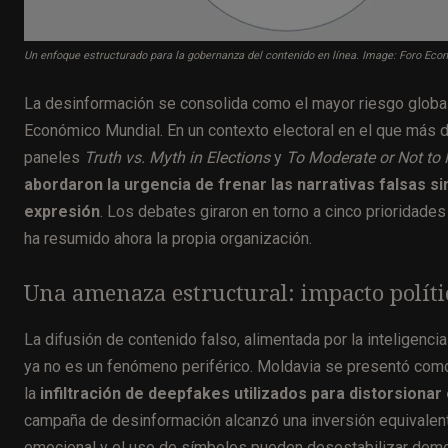
Un enfoque estructurado para la gobernanza del contenido en línea. Image: Foro Ec
La desinformación se consolida como el mayor riesgo global
Económico Mundial. En un contexto electoral en el que más de
paneles
Truth vs. Myth in Elections
y
To Moderate or Not to
abordaron la urgencia de frenar las narrativas falsas
expresión
. Los debates giraron en torno a cinco prioridades
ha resumido ahora la propia organización.
Una amenaza estructural: impacto polític
La difusión de contenido falso, alimentada por la inteligencia
ya no es un fenómeno periférico. Moldavia se presentó como
la
infiltración de deepfakes utilizados para distorsionar
campaña de desinformación alcanzó una inversión equivalente
emocional y el uso de símbolos pueden desestabilizar dem