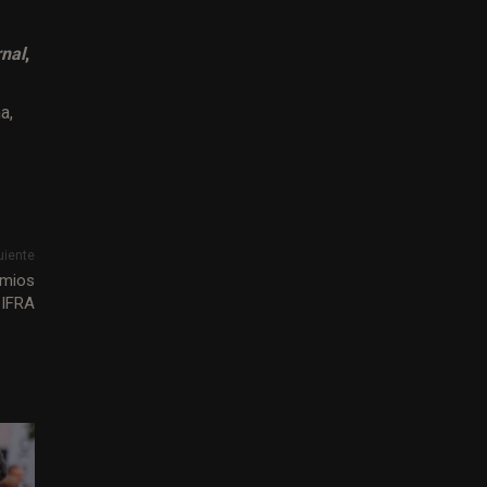
rnal
,
a,
uiente
emios
-IFRA