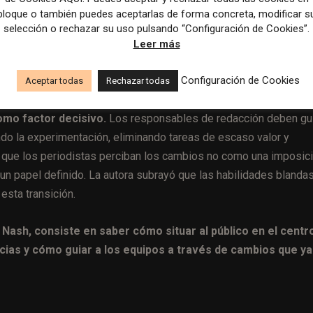
bloque o también puedes aceptarlas de forma concreta, modificar s
selección o rechazar su uso pulsando “Configuración de Cookies”.
Leer más
al de WAN-IFRA: la IA obliga a los medios a proteger su
as plataformas
Configuración de Cookies
Aceptar todas
Rechazar todas
omo factor decisivo.
Los responsables de redacción deben gui
ndo la experimentación, eliminando tareas de escaso valor y
 que los periodistas perciban los cambios no como una imposic
 un papel definido. La autora subrayó que las habilidades blanda
esta transición.
 Nash, consiste en saber cómo situar al público en el centr
ticias y cómo guiar a los equipos a través de cambios que ya