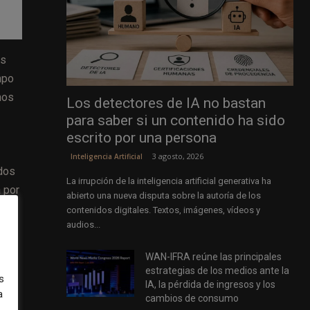
es
mpo
nos
Los detectores de IA no bastan
para saber si un contenido ha sido
escrito por una persona
3 agosto, 2026
Inteligencia Artificial
idos
La irrupción de la inteligencia artificial generativa ha
 por
abierto una nueva disputa sobre la autoría de los
s.
contenidos digitales. Textos, imágenes, vídeos y
audios...
WAN-IFRA reúne las principales
como
estrategias de los medios ante la
s
IA, la pérdida de ingresos y los
a
cambios de consumo
les