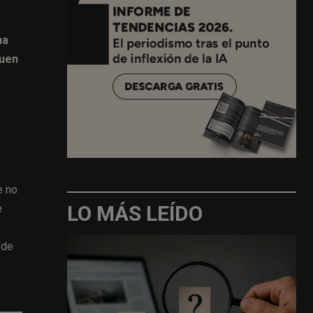
na
guen
e no
LO MÁS LEÍDO
e
 de