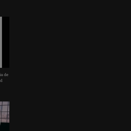
ia de
ad