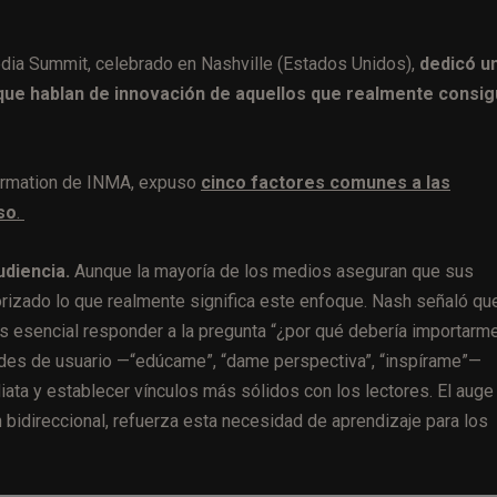
dia Summit, celebrado en Nashville (Estados Unidos),
dedicó u
s que hablan de innovación de aquellos que realmente consi
formation de INMA, expuso
cinco factores comunes a las
so
.
udiencia.
Aunque la mayoría de los medios aseguran que sus
orizado lo que realmente significa este enfoque. Nash señaló qu
es esencial responder a la pregunta “¿por qué debería importarm
ades de usuario —“edúcame”, “dame perspectiva”, “inspírame”—
diata y establecer vínculos más sólidos con los lectores. El auge
 bidireccional, refuerza esta necesidad de aprendizaje para los