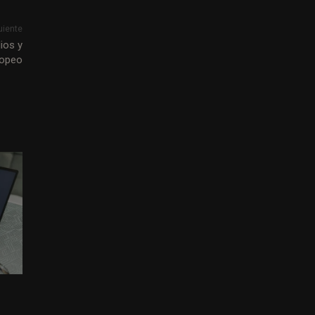
uiente
ios y
ropeo