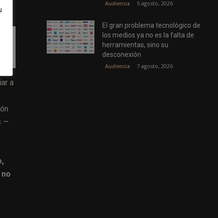
5 agosto, 2026
Audiencia
u
El gran problema tecnológico de
los medios ya no es la falta de
herramientas, sino su
desconexión
7 agosto, 2026
Audiencia
ar a
ión
s —
o,
 no