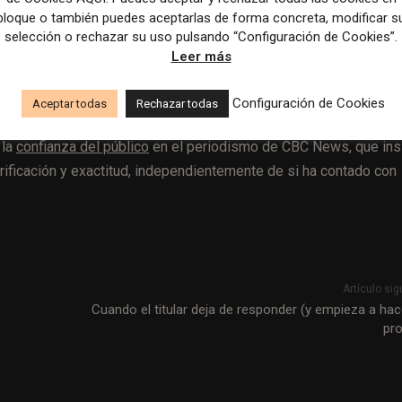
 el futuro el documento.
bloque o también puedes aceptarlas de forma concreta, modificar s
selección o rechazar su uso pulsando “Configuración de Cookies”.
Leer más
l de INMA: la industria periodística entra en una fase en 
Configuración de Cookies
Aceptar todas
Rechazar todas
 la
confianza del público
en el periodismo de CBC News, que ins
ificación y exactitud, independientemente de si ha contado con
Artículo sig
Cuando el titular deja de responder (y empieza a hac
pr