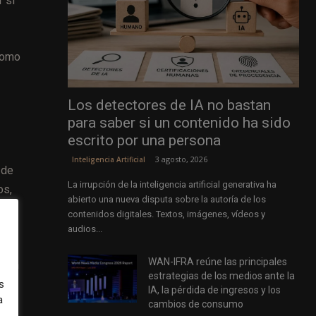
 si
como
Los detectores de IA no bastan
para saber si un contenido ha sido
escrito por una persona
3 agosto, 2026
Inteligencia Artificial
 de
La irrupción de la inteligencia artificial generativa ha
os,
abierto una nueva disputa sobre la autoría de los
l
contenidos digitales. Textos, imágenes, vídeos y
audios...
WAN-IFRA reúne las principales
r en
estrategias de los medios ante la
tar
s
IA, la pérdida de ingresos y los
a
de
cambios de consumo