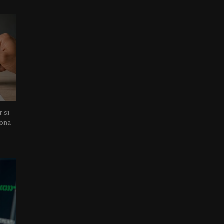
r si
sona