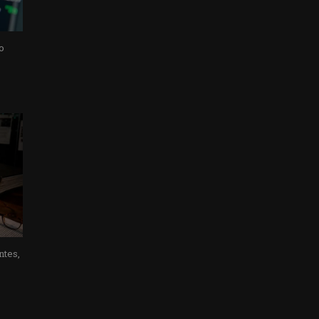
o
ntes,