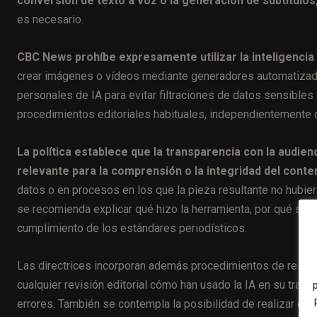
conversión de texto a voz o la generación de subtítulos
es necesario.
CBC News prohíbe expresamente utilizar la inteligencia 
crear imágenes o vídeos mediante generadores automatizado
personales de IA para evitar filtraciones de datos sensibles
procedimientos editoriales habituales, independientemente d
La política establece que la transparencia con la audienc
relevante para la comprensión o la integridad del conte
datos o en procesos en los que la pieza resultante no hubier
se recomienda explicar qué hizo la herramienta, por qué se u
cumplimiento de los estándares periodísticos.
Las directrices incorporan además procedimientos de respon
cualquier revisión editorial cómo han usado la IA en su trab
errores. También se contempla la posibilidad de realizar exp