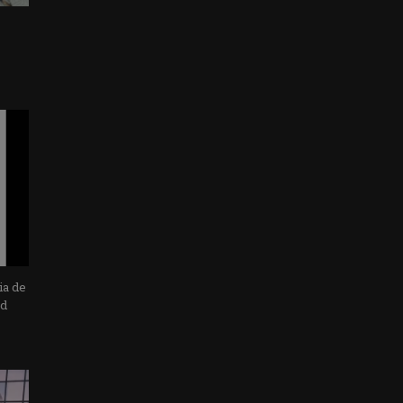
ia de
ad