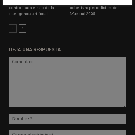
establece un sistema de
especial para la mejor
control para el uso de la
cobertura periodística del
inteligencia artificial
Mundial 2026
DEJA UNA RESPUESTA
Comentario:
Nomb
Corr