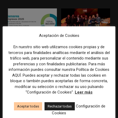
Aceptación de Cookies
La Marea cierra 2025 con
El Premio Gabo 2026
En nuestro sitio web utilizamos cookies propias y de
superávit, pero su
reconoce cinco historias de
terceros para finalidades analíticas mediante el análisis del
cooperativa pierde 38.542
Brasil, España y El Salvador
tráfico web, para personalizar el contenido mediante sus
euros
sobre el poder, la memoria y
preferencias y con finalidades publicitarias. Para más
la violencia
información puedes consultar nuestra Política de Cookies
AQUÍ. Puedes aceptar y rechazar todas las cookies en
bloque o también puedes aceptarlas de forma concreta,
modificar su selección o rechazar su uso pulsando
“Configuración de Cookies”.
Leer más
Configuración de
Aceptar todas
Rechazar todas
Cookies
Radio Televisión Madrid
ADEPA crea un premio