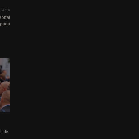
uiente
pital
spada
as de