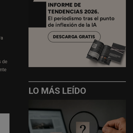
ra
s de
ente
LO MÁS LEÍDO