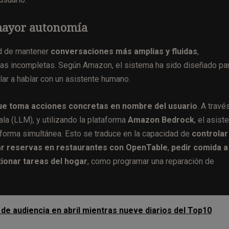
 mayor autonomía
ad de mantener
conversaciones más amplias y fluidas
,
as incompletas. Según Amazon, el sistema ha sido diseñado pa
ilar a hablar con un asistente humano.
que toma acciones concretas en nombre del usuario
. A travé
la (LLM), y utilizando la plataforma
Amazon Bedrock
, el asist
 forma simultánea. Esto se traduce en la capacidad de
controlar
ar reservas en restaurantes con OpenTable
,
pedir comida a
ionar tareas del hogar
, como programar una reparación de
 de audiencia en abril mientras nueve diarios del Top10