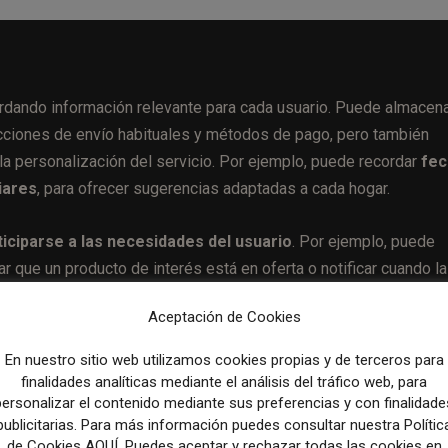
ordando información relevante para cada usuario. Puede almacen
ecciones de envío habituales y métodos de pago, pero también
 la personalización del servicio. Por ejemplo, puede recordar
fec
iares
, para ofrecer sugerencias adaptadas a cada hogar.
iciparse a las necesidades del usuario
. Por ejemplo, puede
ar que un producto de interés está en oferta o notificar cuando l
Aceptación de Cookies
En nuestro sitio web utilizamos cookies propias y de terceros para
finalidades analíticas mediante el análisis del tráfico web, para
nadores y teléfonos móviles
a través de una nueva aplicación 
personalizar el contenido mediante sus preferencias y con finalidade
exa+ permitirá comenzar una conversación en un dispositivo y
publicitarias. Para más información puedes consultar nuestra Polític
de Cookies AQUÍ. Puedes aceptar y rechazar todas las cookies en