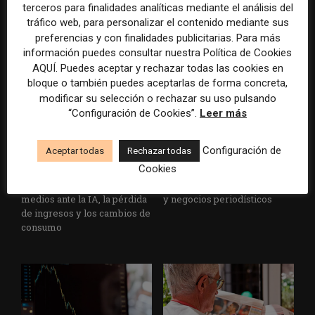
terceros para finalidades analíticas mediante el análisis del
suscriptores
en medios
tráfico web, para personalizar el contenido mediante sus
preferencias y con finalidades publicitarias. Para más
ARTÍCULOS RELACIONADOS
información puedes consultar nuestra Política de Cookies
AQUÍ. Puedes aceptar y rechazar todas las cookies en
bloque o también puedes aceptarlas de forma concreta,
modificar su selección o rechazar su uso pulsando
“Configuración de Cookies”.
Leer más
Configuración de
Aceptar todas
Rechazar todas
Cookies
WAN-IFRA reúne las
Veinte ejemplos de uso de la
principales estrategias de los
IA en redacciones, productos
medios ante la IA, la pérdida
y negocios periodísticos
de ingresos y los cambios de
consumo