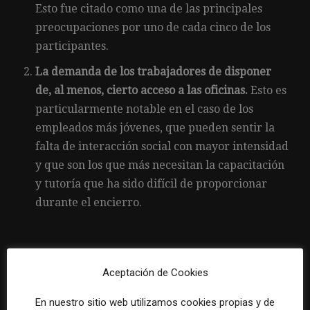
Esto fue citado como una de las principales
preocupaciones por uno de cada cinco de los
participantes.
La demanda de los trabajadores de disponer
de, al menos, cierto acceso a las oficinas.
Esto es
particularmente notable en el caso de los
empleados más jóvenes, que pueden sentir la
falta de interacción social con mayor intensidad
y que son los que más necesitan la capacitación
y tutoría que ha sido difícil de proporcionar
durante el encierro.
Aceptación de Cookies
Artículo anterior
Artículo siguiente
Qué están haciendo los
Cinco consejos para
En nuestro sitio web utilizamos cookies propias y de
editores para retener
aumentar las suscripciones