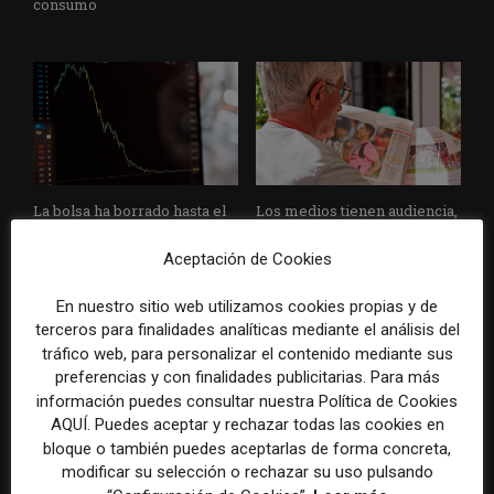
consumo
La bolsa ha borrado hasta el
Los medios tienen audiencia,
98% del valor de algunos
pero no siempre comunidad:
grandes grupos de prensa
cómo activar a los lectores
Aceptación de Cookies
tradicionales
que siguen las noticias en
silencio
En nuestro sitio web utilizamos cookies propias y de
terceros para finalidades analíticas mediante el análisis del
tráfico web, para personalizar el contenido mediante sus
preferencias y con finalidades publicitarias. Para más
información puedes consultar nuestra Política de Cookies
AQUÍ. Puedes aceptar y rechazar todas las cookies en
bloque o también puedes aceptarlas de forma concreta,
modificar su selección o rechazar su uso pulsando