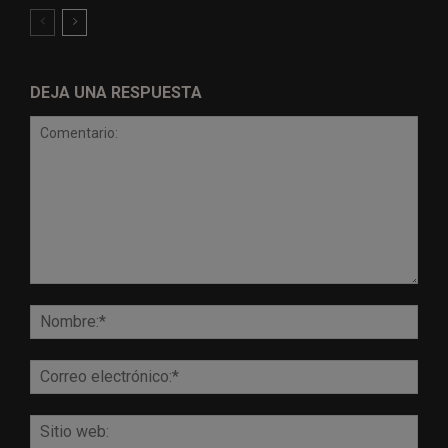
DEJA UNA RESPUESTA
Comentario:
Nomb
Corr
elect
Sitio
web: