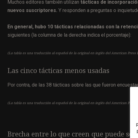
Muchos editores también utilizan
tácticas de incorporació
nuevos suscriptores.
Y responden a preguntas o inquietude
En general, hubo 10 tácticas relacionadas con la reten
siguientes (la columna de la derecha indica el porcentaje):
(La tabla es una traducción al español de la original en inglés del American Press I
Las cinco tácticas menos usadas
Por contra, de las 38 tácticas sobre las que fueron encuesta
(La tabla es una traducción al español de la original en inglés del American Press I
Brecha entre lo que creen que puede ser ú