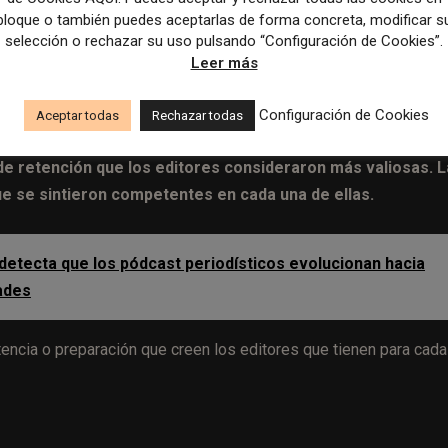
bloque o también puedes aceptarlas de forma concreta, modificar s
que dijeran
cuánto valor potencial pensaban que podrían ten
selección o rechazar su uso pulsando “Configuración de Cookies”.
mente de si estaban aplicándolas o no.
Los resultados muest
Leer más
 más importantes.
Configuración de Cookies
Aceptar todas
Rechazar todas
aliosas y que muchos editores no están aprovechando.
En el cua
s de retención que los editores consideraron más valiosas. L
ue se sintieron competentes en cada una de ellas.
 detecta que los pódcast periodísticos evolucionan hacia
ades
tencia o preparación que creen los editores que tienen para cada