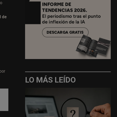
no
d de
por
LO MÁS LEÍDO