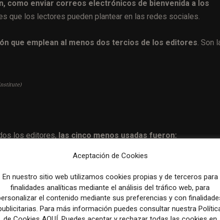
n, como enviar correos electrónicos de bienvenida a los
s que los lectores pueden plantear en las redes sociales.
ción que emplean al menos dos tercios de los editores
. Son l
nstitute)
dos los editores,
las cinco menos usadas fueron:
Aceptación de Cookies
nstitute)
En nuestro sitio web utilizamos cookies propias y de terceros para
finalidades analíticas mediante el análisis del tráfico web, para
personalizar el contenido mediante sus preferencias y con finalidade
publicitarias. Para más información puedes consultar nuestra Polític
til y aquello en lo que se sienten capacita
de Cookies AQUÍ. Puedes aceptar y rechazar todas las cookies en