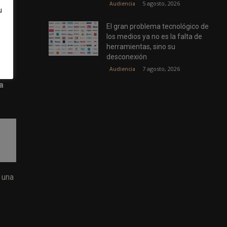
5 agosto, 2026
Audiencia
u
er
El gran problema tecnológico de
ran
los medios ya no es la falta de
herramientas, sino su
desconexión
7 agosto, 2026
Audiencia
dro
a
 una