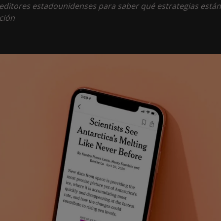
a editores estadounidenses para saber qué estrategias están
ción