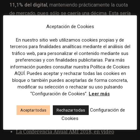
11,1% del digital
, manteniendo prácticamente la cuota
de mercado, pues sólo se caería una décima. Esta sería
la fotografía para el año 2019″.
Aceptación de Cookies
Más información:
En nuestro sitio web utilizamos cookies propias y de
terceros para finalidades analíticas mediante el análisis del
tráfico web, para personalizar el contenido mediante sus
Javier Moll, presidente de AMI, en la
preferencias y con finalidades publicitarias. Para más
presentación del estudio Claves de la
información puedes consultar nuestra Política de Cookies
Información
AQUÍ. Puedes aceptar y rechazar todas las cookies en
bloque o también puedes aceptarlas de forma concreta,
Concha Iglesias, de Deloitte, presenta el estudio
modificar su selección o rechazar su uso pulsando
Claves de la Información 2018
“Configuración de Cookies”.
Leer más
Enrique Yarza, presidente de Media Hotline, da
Configuración de
Aceptar todas
Rechazar todas
a conocer algunos de los datos del estudio
Cookies
Claves de la Información
La Conferencia Anual AMI 2018, en vídeo