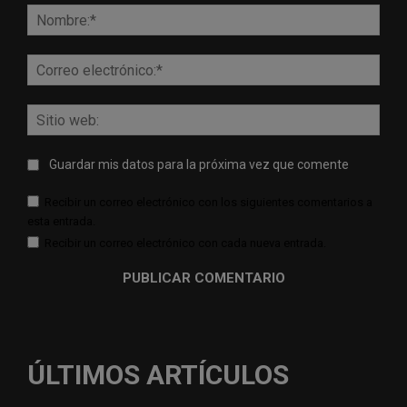
Nomb
Corr
elect
Sitio
web:
Guardar mis datos para la próxima vez que comente
Recibir un correo electrónico con los siguientes comentarios a
esta entrada.
Recibir un correo electrónico con cada nueva entrada.
ÚLTIMOS ARTÍCULOS