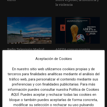
la violencia
Radio Televisión Madrid
ADEPA crea un premio
establece un sistema de
especial para la mejor
Aceptación de Cookies
control para el uso de la
cobertura periodística del
inteligencia artificial
Mundial 2026
En nuestro sitio web utilizamos cookies propias y de
terceros para finalidades analíticas mediante el análisis del
tráfico web, para personalizar el contenido mediante sus
preferencias y con finalidades publicitarias. Para más
información puedes consultar nuestra Política de Cookies
DEJA UNA RESPUESTA
AQUÍ. Puedes aceptar y rechazar todas las cookies en
bloque o también puedes aceptarlas de forma concreta,
modificar su selección o rechazar su uso pulsando