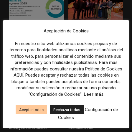
Aceptación de Cookies
La Marea cierra 2025 con
El Premio Gabo 2026
superávit, pero su
reconoce cinco historias de
cooperativa pierde 38.542
Brasil, España y El Salvador
En nuestro sitio web utilizamos cookies propias y de
euros
sobre el poder, la memoria y
terceros para finalidades analíticas mediante el análisis del
la violencia
tráfico web, para personalizar el contenido mediante sus
preferencias y con finalidades publicitarias. Para más
información puedes consultar nuestra Política de Cookies
AQUÍ. Puedes aceptar y rechazar todas las cookies en
bloque o también puedes aceptarlas de forma concreta,
modificar su selección o rechazar su uso pulsando
“Configuración de Cookies”.
Leer más
Radio Televisión Madrid
ADEPA crea un premio
Configuración de
Aceptar todas
Rechazar todas
establece un sistema de
especial para la mejor
Cookies
control para el uso de la
cobertura periodística del
inteligencia artificial
Mundial 2026