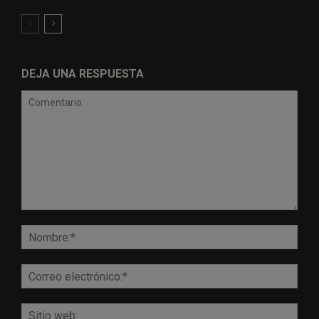
DEJA UNA RESPUESTA
Comentario:
Nomb
Corr
elect
Sitio