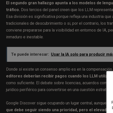
El segundo gran hallazgo apunta a los modelos de lengua
tráfico.
Dos tercios del panel creen que los LLM representan
Esa división es significativa porque refleja una industria qu
tradicionales de descubrimiento o si, por el contrario, los tr
conviene prepararse para la visibilidad en entornos de IA, pe
inmaduro e inestable.
Te puede interesar:
Usar la IA solo para producir m
Donde sí existe un consenso amplio es en la compensación
editores deberían recibir pagos cuando los LLM utilizan
como suficiente. El debate sobre licencias, acuerdos comerc
jurídico periférico para convertirse en una cuestión estratégi
Google Discover sigue ocupando un lugar central, aunque con
que debe seguir siendo una prioridad, pero el elevado 