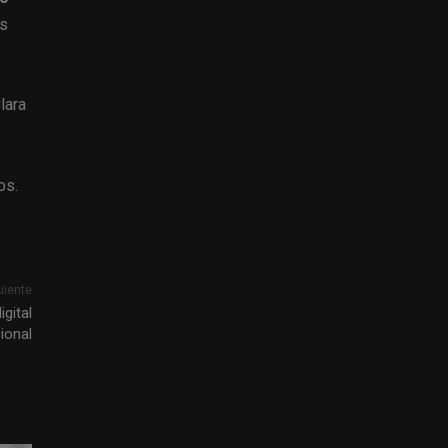
es
lara
os.
uiente
gital
ional