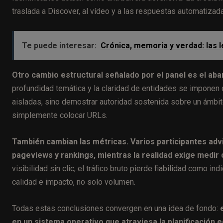
traslada a Discover, al vídeo y a las respuestas automatizad
Te puede interesar:
Crónica, memoria y verdad: las 
Otro cambio estructural señalado por el panel es el ab
profundidad temática y la claridad de entidades se imponen co
aisladas, sino demostrar autoridad sostenida sobre un ámbit
simplemente colocar URLs.
También cambian las métricas. Varios participantes ad
pageviews y rankings, mientras la realidad exige medir
visibilidad sin clic, el tráfico bruto pierde fiabilidad como 
calidad e impacto, no solo volumen.
Todas estas conclusiones convergen en una idea de fondo:
en un sistema operativo que atraviesa la planificación edi