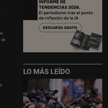
n
r
me
r de
LO MÁS LEÍDO
ue