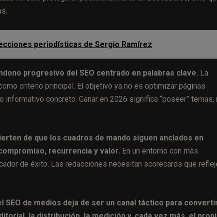
as.
lecciones periodísticas de Sergio Ramírez
andono progresivo del SEO centrado en palabras clave.
La
mo criterio principal. El objetivo ya no es optimizar páginas
o informativo concreto. Ganar en 2026 significa “poseer” temas,
vierten de que los cuadros de mando siguen anclados en
 compromiso, recurrencia y valor.
En un entorno con más
indicador de éxito. Las redacciones necesitan scorecards que refle
el SEO de medios deja de ser un canal táctico para converti
torial, la distribución, la medición y, cada vez más, el prop