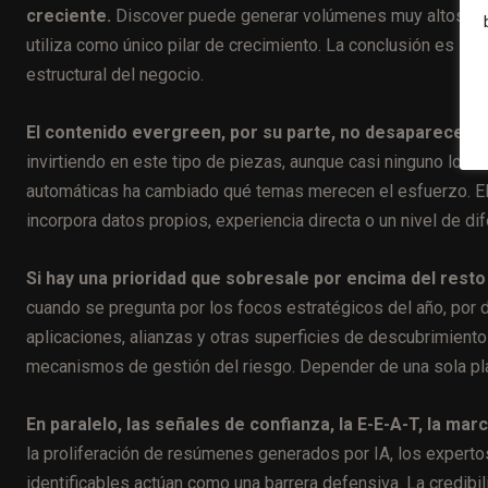
creciente.
Discover puede generar volúmenes muy altos de tr
utiliza como único pilar de crecimiento. La conclusión es i
estructural del negocio.
El contenido evergreen, por su parte, no desaparece, p
invirtiendo en este tipo de piezas, aunque casi ninguno lo ha
automáticas ha cambiado qué temas merecen el esfuerzo. El e
incorpora datos propios, experiencia directa o un nivel de dif
Si hay una prioridad que sobresale por encima del resto e
cuando se pregunta por los focos estratégicos del año, por de
aplicaciones, alianzas y otras superficies de descubrimient
mecanismos de gestión del riesgo. Depender de una sola pla
En paralelo, las señales de confianza, la E-E-A-T, la mar
la proliferación de resúmenes generados por IA, los experto
identificables actúan como una barrera defensiva. La credib