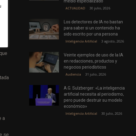
medio especializado
 se
u
30 julio, 2026
ACTUALIDAD
Los detectores de IA no bastan
para saber si un contenido ha
sido escrito por una persona
3 agosto, 2026
Inteligencia Artificial
 que
Veinte ejemplos de uso de la IA
en redacciones, productos y
negocios periodísticos
31 julio, 2026
Audiencia
tada
A.G. Sulzberger: «La inteligencia
artificial necesita al periodismo,
pero puede destruir su modelo
económico»
30 julio, 2026
Inteligencia Artificial
e a
ue se