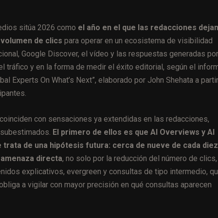
medios sitúa 2026 como
el año en el que las redacciones deja
 volumen de clics
para operar en un ecosistema de visibilidad
cional, Google Discover, el vídeo y las respuestas generadas po
el tráfico y en la forma de medir el éxito editorial, según el infor
al Experts On What’s Next”, elaborado por John Shehata a parti
ipantes.
, coinciden con sensaciones ya extendidas en las redacciones,
 subestimados.
El primero de ellos es que AI Overviews y AI
 trata de una hipótesis futura: cerca de nueve de cada diez
 amenaza directa
, no solo por la reducción del número de clics,
enidos explicativos, evergreen y consultas de tipo intermedio, q
obliga a vigilar con mayor precisión en qué consultas aparecen