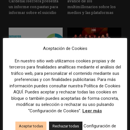
Cardenal Herrera presenta
avance de los
un informe con pautas para
multimillonarios sobre los
informar sobre el suicidio
medios y las plataformas
Aceptación de Cookies
En nuestro sitio web utilizamos cookies propias y de
La Marea cierra 2025 con
El Premio Gabo 2026
terceros para finalidades analíticas mediante el análisis del
superávit, pero su
reconoce cinco historias de
tráfico web, para personalizar el contenido mediante sus
cooperativa pierde 38.542
Brasil, España y El Salvador
preferencias y con finalidades publicitarias. Para más
euros
sobre el poder, la memoria y
información puedes consultar nuestra Política de Cookies
la violencia
AQUÍ. Puedes aceptar y rechazar todas las cookies en
bloque o también puedes aceptarlas de forma concreta,
modificar su selección o rechazar su uso pulsando
“Configuración de Cookies”.
Leer más
Configuración de
Aceptar todas
Rechazar todas