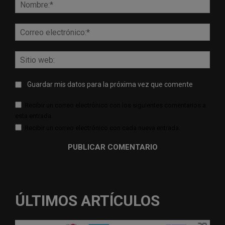
Nomb
Corr
elect
Sitio
web:
Guardar mis datos para la próxima vez que comente
Recibir un correo electrónico con los siguientes comentarios a
esta entrada.
Recibir un correo electrónico con cada nueva entrada.
ÚLTIMOS ARTÍCULOS