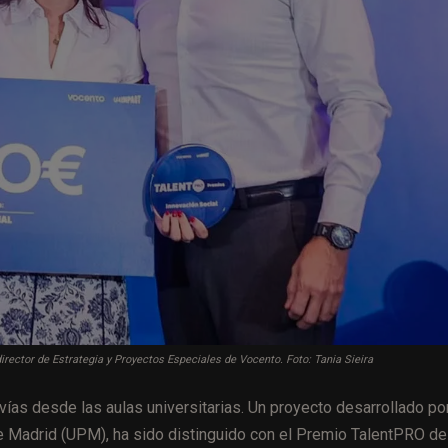
irector de Estrategia y Proyectos Especiales de Vocento. Foto: Tania Sieira
ías desde las aulas universitarias. Un proyecto desarrollado po
de Madrid (UPM), ha sido distinguido con el Premio TalentPRO de