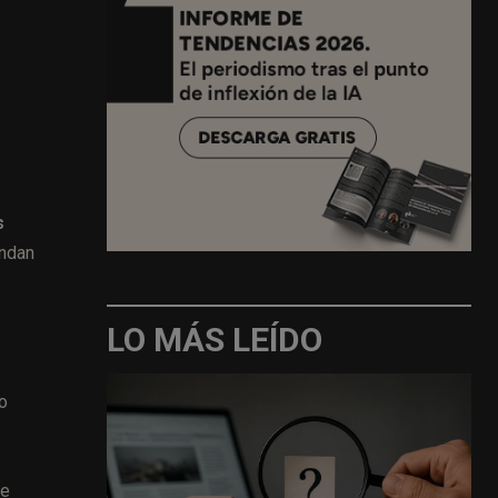
s
endan
LO MÁS LEÍDO
so
de