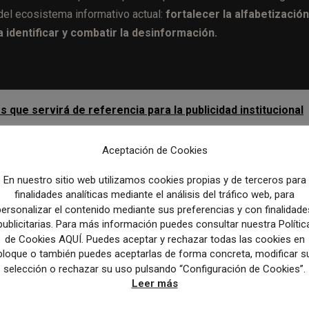
del ecosistema informativo actual:
fortalecer la alfabetización
 identificar y combatir la desinformación.
que servirá de referencia para la publicidad institucional
Aceptación de Cookies
Artículo sig
En nuestro sitio web utilizamos cookies propias y de terceros para
f
Javier García Romero abre las puertas de la trastienda de la 
finalidades analíticas mediante el análisis del tráfico web, para
en un libro sobre el oficio period
personalizar el contenido mediante sus preferencias y con finalidade
publicitarias. Para más información puedes consultar nuestra Polític
de Cookies AQUÍ. Puedes aceptar y rechazar todas las cookies en
bloque o también puedes aceptarlas de forma concreta, modificar s
selección o rechazar su uso pulsando “Configuración de Cookies”.
Leer más