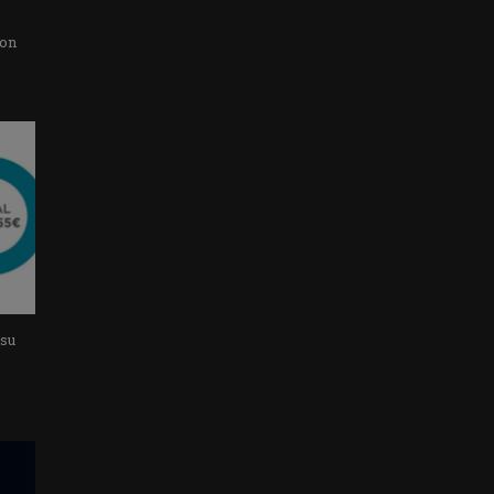
con
 su