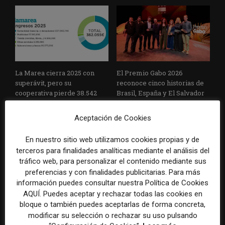
La Marea cierra 2025 con
El Premio Gabo 2026
superávit, pero su
reconoce cinco historias de
cooperativa pierde 38.542
Brasil, España y El Salvador
euros
sobre el poder, la memoria y
la violencia
Aceptación de Cookies
En nuestro sitio web utilizamos cookies propias y de
terceros para finalidades analíticas mediante el análisis del
tráfico web, para personalizar el contenido mediante sus
preferencias y con finalidades publicitarias. Para más
información puedes consultar nuestra Política de Cookies
AQUÍ. Puedes aceptar y rechazar todas las cookies en
bloque o también puedes aceptarlas de forma concreta,
Radio Televisión Madrid
ADEPA crea un premio
modificar su selección o rechazar su uso pulsando
establece un sistema de
especial para la mejor