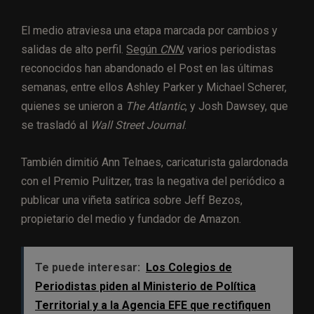
El medio atraviesa una etapa marcada por cambios y
salidas de alto perfil.
Según
CNN
,
varios periodistas
reconocidos han abandonado el Post en las últimas
semanas, entre ellos Ashley Parker y Michael Scherer,
quienes se unieron a
The Atlantic
, y Josh Dawsey, que
se trasladó al
Wall Street Journal
.
También dimitió Ann Telnaes, caricaturista galardonada
con el Premio Pulitzer, tras la negativa del periódico a
publicar una viñeta satírica sobre Jeff Bezos,
propietario del medio y fundador de Amazon.
Te puede interesar:
Los Colegios de
Periodistas piden al Ministerio de Política
Territorial y a la Agencia EFE que rectifiquen