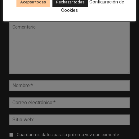
Configuración de
Aceptar todas
Rechazar todas
Cookies
DEJA UNA RESPUESTA
Comentario:
Nomb
Corr
elect
Sitio
web:
Guardar mis datos para la próxima vez que comente