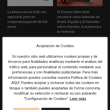
La Marea cierra 2025 con
El Premio Gabo 2026
superávit, pero su
reconoce cinco historias de
cooperativa pierde 38.542
Brasil, España y El Salvador
euros
sobre el poder, la memoria y
la violencia
Aceptación de Cookies
En nuestro sitio web utilizamos cookies propias y de
terceros para finalidades analíticas mediante el análisis del
tráfico web, para personalizar el contenido mediante sus
preferencias y con finalidades publicitarias. Para más
Radio Televisión Madrid
ADEPA crea un premio
información puedes consultar nuestra Política de Cookies
establece un sistema de
especial para la mejor
AQUÍ. Puedes aceptar y rechazar todas las cookies en
control para el uso de la
cobertura periodística del
bloque o también puedes aceptarlas de forma concreta,
inteligencia artificial
Mundial 2026
modificar su selección o rechazar su uso pulsando
“Configuración de Cookies”.
Leer más