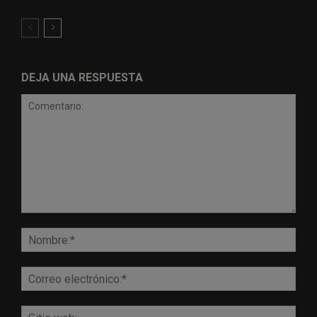
DEJA UNA RESPUESTA
Comentario:
Nomb
Corr
elect
Sitio