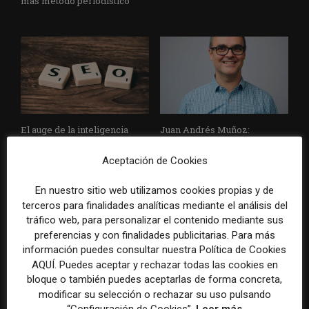
más método periodístico
El auge de la inteligencia
Juan Andrés Muñoz:
artificial generativa redefine
“PamploNOW busca redefinir
el SEO y obliga a los medios
lo que puede ser una
Aceptación de Cookies
a repensar su visibilidad en
televisión local moderna
los buscadores
creada por la propia
En nuestro sitio web utilizamos cookies propias y de
ciudadanía”
terceros para finalidades analíticas mediante el análisis del
tráfico web, para personalizar el contenido mediante sus
preferencias y con finalidades publicitarias. Para más
información puedes consultar nuestra Política de Cookies
AQUÍ. Puedes aceptar y rechazar todas las cookies en
bloque o también puedes aceptarlas de forma concreta,
modificar su selección o rechazar su uso pulsando