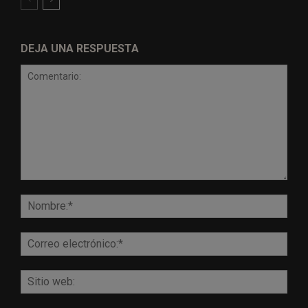
DEJA UNA RESPUESTA
Comentario:
Nomb
Corr
elect
Sitio
web: