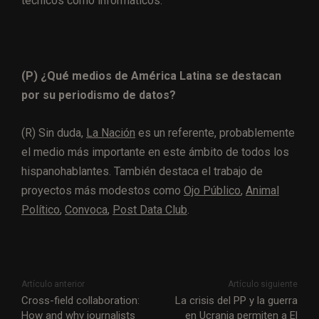
técnicos como informáticos.
(P)
¿Qué medios de América Latina se destacan
por su periodismo de datos?
(R)
Sin duda,
La Nación
es un referente, probablemente
el medio más importante en este ámbito de todos los
hispanohablantes. También destaca el trabajo de
proyectos más modestos como
Ojo Público
,
Animal
Político
,
Convoca
,
Post Data Club
.
Artículo anterior
Artículo siguiente
Cross-field collaboration:
La crisis del PP y la guerra
How and why journalists
en Ucrania permiten a El