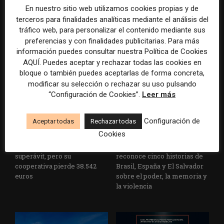
En nuestro sitio web utilizamos cookies propias y de
terceros para finalidades analíticas mediante el análisis del
La Universidad CEU
Paul Krugman alerta del
tráfico web, para personalizar el contenido mediante sus
Cardenal Herrera presenta
avance de los
preferencias y con finalidades publicitarias. Para más
un informe con pautas para
multimillonarios sobre los
información puedes consultar nuestra Política de Cookies
informar sobre el suicidio
medios y las plataformas
AQUÍ. Puedes aceptar y rechazar todas las cookies en
bloque o también puedes aceptarlas de forma concreta,
modificar su selección o rechazar su uso pulsando
“Configuración de Cookies”.
Leer más
Configuración de
Aceptar todas
Rechazar todas
Cookies
La Marea cierra 2025 con
El Premio Gabo 2026
superávit, pero su
reconoce cinco historias de
cooperativa pierde 38.542
Brasil, España y El Salvador
euros
sobre el poder, la memoria y
la violencia