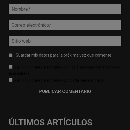
Comentario:
Nomb
Corr
elect
Sitio
web:
Guardar mis datos para la próxima vez que comente
Recibir un correo electrónico con los siguientes comentarios a
esta entrada.
Recibir un correo electrónico con cada nueva entrada.
ÚLTIMOS ARTÍCULOS