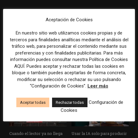
Aceptación de Cookies
En nuestro sitio web utilizamos cookies propias y de
terceros para finalidades analíticas mediante el análisis del
tráfico web, para personalizar el contenido mediante sus
El buzón como nueva
Cómo adelantarse a los
preferencias y con finalidades publicitarias. Para más
portada: la estrategia de los
resúmenes con IA de Google
información puedes consultar nuestra Política de Cookies
medios para conquistar
en las noticias de última hora:
AQUÍ. Puedes aceptar y rechazar todas las cookies en
ciudad a ciudad
el ejemplo de USA Today
bloque o también puedes aceptarlas de forma concreta,
durante el Mundial de...
modificar su selección o rechazar su uso pulsando
“Configuración de Cookies”.
Leer más
Configuración de
Aceptar todas
Rechazar todas
Cookies
Cuando el lector ya no llega
Usar la IA solo para producir