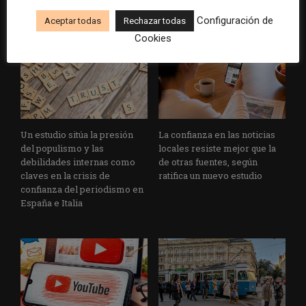
plataformas e IA
Configuración de
Aceptar todas
Rechazar todas
Cookies
Un estudio sitúa la presión
La confianza en las noticias
del populismo y las
locales resiste mejor que la
debilidades internas como
de otras fuentes, según
claves en la crisis de
ratifica un nuevo estudio
confianza del periodismo en
España e Italia