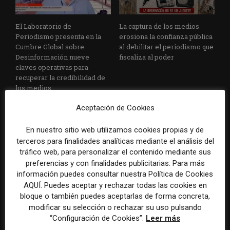
El Laboratorio de
La captura de los medios
Periodismo presenta en la
erosiona la confianza pública
Cumbre Global sobre
al debilitar el periodismo que
Desinformación nueve
fiscaliza al poder
claves operativas para
recuperar la credibilidad de
los medios
Aceptación de Cookies
En nuestro sitio web utilizamos cookies propias y de
terceros para finalidades analíticas mediante el análisis del
tráfico web, para personalizar el contenido mediante sus
preferencias y con finalidades publicitarias. Para más
información puedes consultar nuestra Política de Cookies
El Laboratorio de
Tracking mensual sobre
AQUÍ. Puedes aceptar y rechazar todas las cookies en
Periodismo actualiza la
confianza en el periodismo
bloque o también puedes aceptarlas de forma concreta,
sección Confianza en el
modificar su selección o rechazar su uso pulsando
periodismo con nuevos
“Configuración de Cookies”.
Leer más
análisis sobre credibilidad,