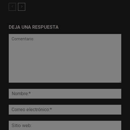
DEJA UNA RESPUESTA
Comentario:
Nomb
Corr
elect
Sitio
web: