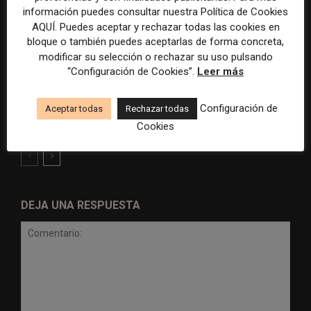
información puedes consultar nuestra Política de Cookies
AQUÍ. Puedes aceptar y rechazar todas las cookies en
bloque o también puedes aceptarlas de forma concreta,
modificar su selección o rechazar su uso pulsando
“Configuración de Cookies”.
Leer más
Radio Televisión Madrid
ADEPA crea un premio
establece un sistema de
especial para la mejor
Configuración de
control para el uso de la
cobertura periodística del
Aceptar todas
Rechazar todas
inteligencia artificial
Mundial 2026
Cookies
DEJA UNA RESPUESTA