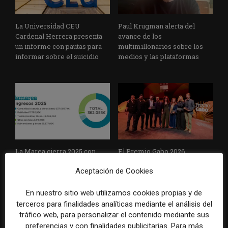
La Universidad CEU
Paul Krugman alerta del
Cardenal Herrera presenta
avance de los
un informe con pautas para
multimillonarios sobre los
informar sobre el suicidio
medios y las plataformas
La Marea cierra 2025 con
El Premio Gabo 2026
superávit, pero su
reconoce cinco historias de
Aceptación de Cookies
cooperativa pierde 38.542
Brasil, España y El Salvador
euros
sobre el poder, la memoria y
la violencia
En nuestro sitio web utilizamos cookies propias y de
terceros para finalidades analíticas mediante el análisis del
tráfico web, para personalizar el contenido mediante sus
preferencias y con finalidades publicitarias. Para más