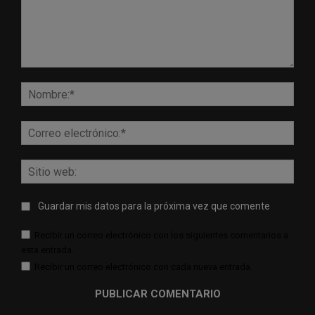
Comentario:
Nomb
Corr
elect
Sitio
web:
Guardar mis datos para la próxima vez que comente
Recibir un correo electrónico con los siguientes comentarios a
esta entrada.
Recibir un correo electrónico con cada nueva entrada.