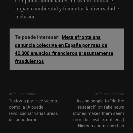
compañías anunciantes, buscando limitar el
impacto ambiental y fomentar la diversidad e
inclusión.
Te puede interesar:
Meta afronta una
denuncia colectiva en España por más de
40.000 anuncios financieros presuntamente
fraudulentos
Artículo anterior
Artículo siguiente
Textos a partir de vídeos:
Asking people to “do the
cómo la IA puede
research” on fake news
revolucionar varias áreas
stories makes them seem
del periodismo
more believable, not less |
Nieman Journalism Lab