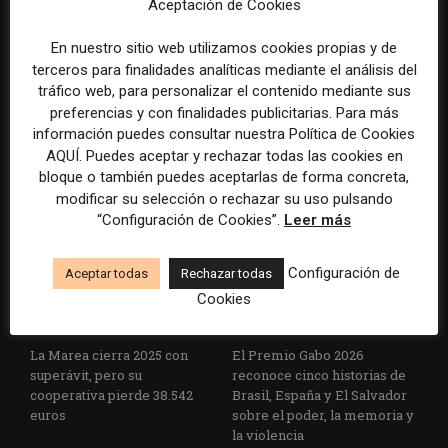
Aceptación de Cookies
En nuestro sitio web utilizamos cookies propias y de
terceros para finalidades analíticas mediante el análisis del
tráfico web, para personalizar el contenido mediante sus
La Universidad CEU
Paul Krugman alerta del
preferencias y con finalidades publicitarias. Para más
Cardenal Herrera presenta
avance de los
información puedes consultar nuestra Política de Cookies
un informe con pautas para
multimillonarios sobre los
AQUÍ. Puedes aceptar y rechazar todas las cookies en
informar sobre el suicidio
medios y las plataformas
bloque o también puedes aceptarlas de forma concreta,
modificar su selección o rechazar su uso pulsando
“Configuración de Cookies”.
Leer más
Configuración de
Aceptar todas
Rechazar todas
Cookies
La Marea cierra 2025 con
El Premio Gabo 2026
superávit, pero su
reconoce cinco historias de
cooperativa pierde 38.542
Brasil, España y El Salvador
euros
sobre el poder, la memoria y
la violencia