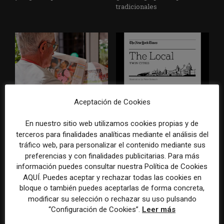
tradicionales
Los medios tienen audiencia,
El buzón como nueva
Aceptación de Cookies
pero no siempre comunidad:
portada: la estrategia de los
cómo activar a los lectores
medios para conquistar
En nuestro sitio web utilizamos cookies propias y de
que siguen las noticias en
ciudad a ciudad
terceros para finalidades analíticas mediante el análisis del
silencio
tráfico web, para personalizar el contenido mediante sus
preferencias y con finalidades publicitarias. Para más
información puedes consultar nuestra Política de Cookies
AQUÍ. Puedes aceptar y rechazar todas las cookies en
bloque o también puedes aceptarlas de forma concreta,
modificar su selección o rechazar su uso pulsando
“Configuración de Cookies”.
Leer más