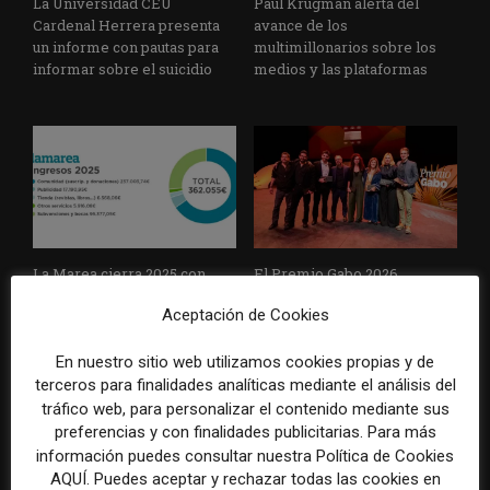
La Universidad CEU
Paul Krugman alerta del
Cardenal Herrera presenta
avance de los
un informe con pautas para
multimillonarios sobre los
informar sobre el suicidio
medios y las plataformas
La Marea cierra 2025 con
El Premio Gabo 2026
superávit, pero su
reconoce cinco historias de
Aceptación de Cookies
cooperativa pierde 38.542
Brasil, España y El Salvador
euros
sobre el poder, la memoria y
la violencia
En nuestro sitio web utilizamos cookies propias y de
terceros para finalidades analíticas mediante el análisis del
tráfico web, para personalizar el contenido mediante sus
preferencias y con finalidades publicitarias. Para más
información puedes consultar nuestra Política de Cookies
AQUÍ. Puedes aceptar y rechazar todas las cookies en