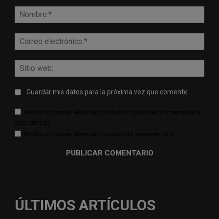
Comentario:
Nomb
Corr
elect
Sitio
web:
Guardar mis datos para la próxima vez que comente
Recibir un correo electrónico con los siguientes comentarios a
esta entrada.
Recibir un correo electrónico con cada nueva entrada.
ÚLTIMOS ARTÍCULOS