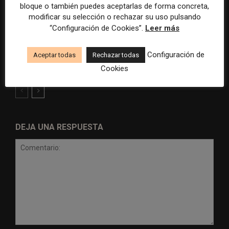
bloque o también puedes aceptarlas de forma concreta,
modificar su selección o rechazar su uso pulsando
“Configuración de Cookies”.
Leer más
Radio Televisión Madrid
ADEPA crea un premio
establece un sistema de
especial para la mejor
Configuración de
control para el uso de la
cobertura periodística del
Aceptar todas
Rechazar todas
inteligencia artificial
Mundial 2026
Cookies
DEJA UNA RESPUESTA