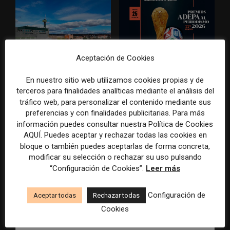
Aceptación de Cookies
Radio Televisión Madrid
ADEPA crea un premio
establece un sistema de
especial para la mejor
En nuestro sitio web utilizamos cookies propias y de
control para el uso de la
cobertura periodística del
inteligencia artificial
Mundial 2026
terceros para finalidades analíticas mediante el análisis del
tráfico web, para personalizar el contenido mediante sus
preferencias y con finalidades publicitarias. Para más
información puedes consultar nuestra Política de Cookies
AQUÍ. Puedes aceptar y rechazar todas las cookies en
bloque o también puedes aceptarlas de forma concreta,
DEJA UNA RESPUESTA
modificar su selección o rechazar su uso pulsando
“Configuración de Cookies”.
Leer más
Configuración de
Aceptar todas
Rechazar todas
Cookies