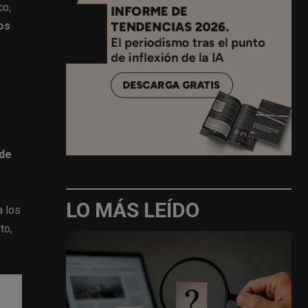
co,
os
 de
LO MÁS LEÍDO
a los
to,