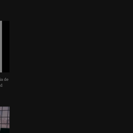
ia de
ad