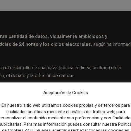
ran cantidad de datos, visualmente ambiciosos y
cias de 24 horas y los ciclos electorales
, según ha informa
l desarrollo de una plaza pública en línea, centrada en la
n, el debate y la difusión de datos».
a este equipo
, quien reportará a
Monica Drake, editora asistente
Aceptación de Cookies
es.
Michael Kimmelman
, que es el fundador de Headway, se
En nuestro sitio web utilizamos cookies propias y de terceros para
finalidades analíticas mediante el análisis del tráfico web, para
personalizar el contenido mediante sus preferencias y con finalidade
l plazo inicial de vigencia es de tres años.
publicitarias. Para más información puedes consultar nuestra Polític
de Cookies AQUÍ. Puedes aceptar y rechazar todas las cookies en