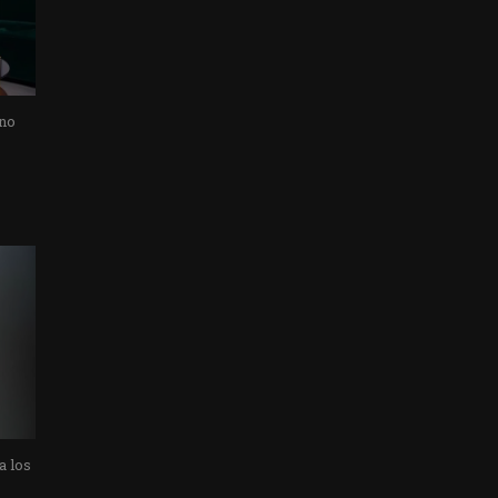
 no
a los