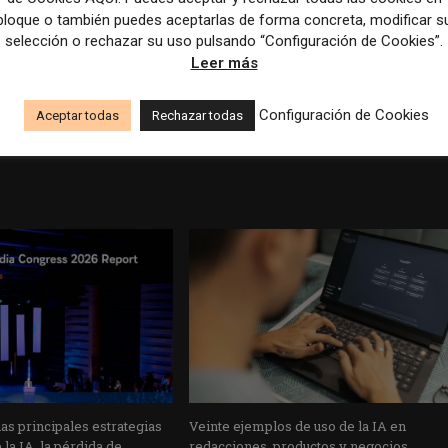
bloque o también puedes aceptarlas de forma concreta, modificar s
selección o rechazar su uso pulsando “Configuración de Cookies”.
Leer más
Artículo sig
Los editores miran hacia Aust
Configuración de Cookies
Aceptar todas
Rechazar todas
s principales estrategias
Veinte ejemplos de uso de la IA en
la IA, la pérdida de
redacciones, productos y negocios