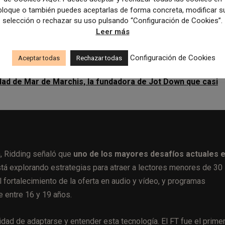
l periódico, una medida que, según Ridding, encontró más resiste
bloque o también puedes aceptarlas de forma concreta, modificar s
 diaria del FT había subido de 1 a 1,80 libras. Actualmente, el pr
selección o rechazar su uso pulsando “Configuración de Cookies”.
Leer más
 en 468 libras anuales. Ridding defendió esta estrategia argument
alidad de la información justifica el costo.
Configuración de Cookies
Aceptar todas
Rechazar todas
tidad de Mar de Marchis, la fundadora de Jot Down que casi
a, Ridding señaló que
uno de los mayores desafíos actuales 
stá explorando estrategias para atraer a lectores menores de 30
 fortalecimiento de la oferta en audio y vídeo, y programas
e entre 16 y 19 años.
esidad de adaptarse y entender esta tecnología. El FT fue el prime