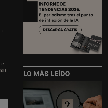
es
ne.
años
LO MÁS LEÍDO
T