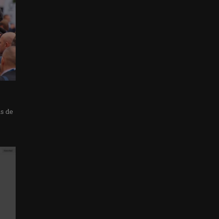
as de