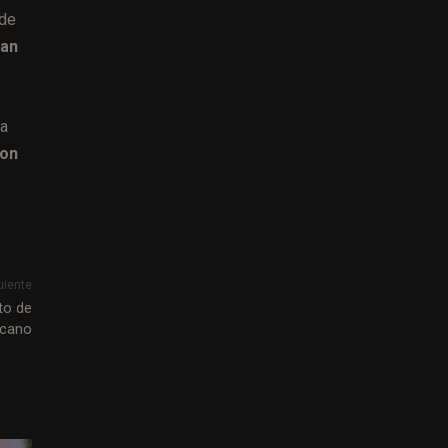
 de
can
la
con
uiente
to de
icano