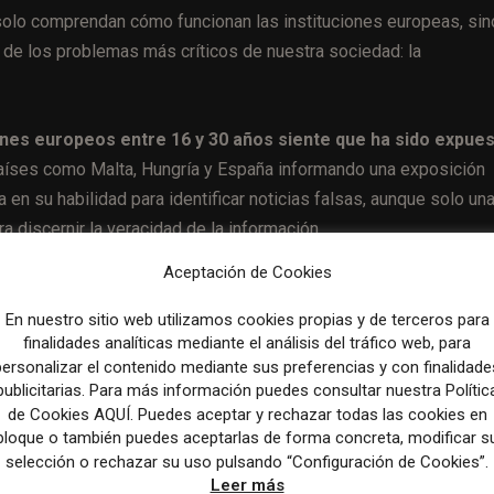
solo comprendan cómo funcionan las instituciones europeas, sin
 de los problemas más críticos de nuestra sociedad: la
enes europeos entre 16 y 30 años siente que ha sido expues
aíses como Malta, Hungría y España informando una exposición
 en su habilidad para identificar noticias falsas, aunque solo un
 discernir la veracidad de la información.
Aceptación de Cookies
En nuestro sitio web utilizamos cookies propias y de terceros para
finalidades analíticas mediante el análisis del tráfico web, para
Artículo sig
personalizar el contenido mediante sus preferencias y con finalidade
Diez pasos para aplicar un enfoque editorial centrado 
publicitarias. Para más información puedes consultar nuestra Polític
audi
de Cookies AQUÍ. Puedes aceptar y rechazar todas las cookies en
bloque o también puedes aceptarlas de forma concreta, modificar s
selección o rechazar su uso pulsando “Configuración de Cookies”.
Leer más