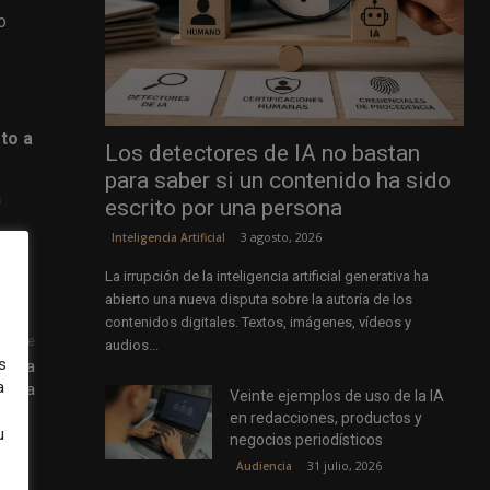
o
to a
Los detectores de IA no bastan
para saber si un contenido ha sido
a
escrito por una persona
3 agosto, 2026
Inteligencia Artificial
La irrupción de la inteligencia artificial generativa ha
abierto una nueva disputa sobre la autoría de los
contenidos digitales. Textos, imágenes, vídeos y
uiente
audios...
s
en la
a
encia
Veinte ejemplos de uso de la IA
en redacciones, productos y
u
negocios periodísticos
31 julio, 2026
Audiencia