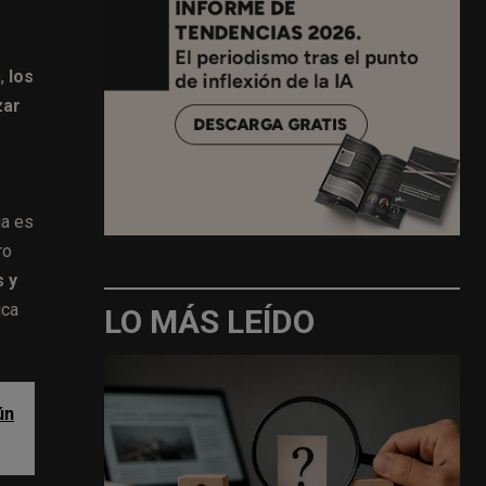
,
los
zar
ia es
ro
s y
ica
LO MÁS LEÍDO
ún