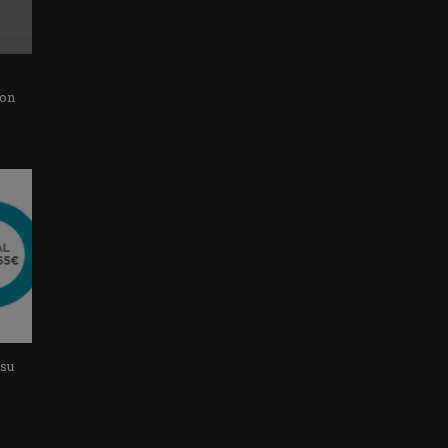
con
 su