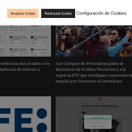
Configuración de Cookies
Aceptar todas
Rechazar todas
edicción dan el salto a los
Los Colegios de Periodistas piden al
taforma de noticias y
Ministerio de Política Territorial y a la
Agencia EFE que rectifiquen convocatori
empleo por favorecer el intrusismo