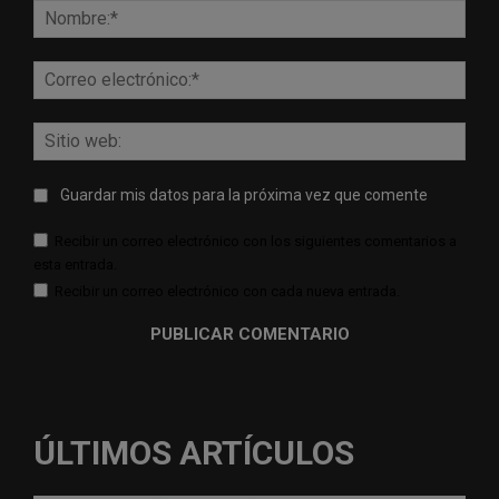
Nomb
Corr
elect
Sitio
web:
Guardar mis datos para la próxima vez que comente
Recibir un correo electrónico con los siguientes comentarios a
esta entrada.
Recibir un correo electrónico con cada nueva entrada.
ÚLTIMOS ARTÍCULOS