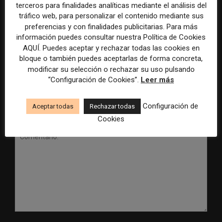
terceros para finalidades analíticas mediante el análisis del
tráfico web, para personalizar el contenido mediante sus
preferencias y con finalidades publicitarias. Para más
Radio Televisión Madrid
ADEPA crea un premio
información puedes consultar nuestra Política de Cookies
establece un sistema de
especial para la mejor
control para el uso de la
cobertura periodística del
AQUÍ. Puedes aceptar y rechazar todas las cookies en
inteligencia artificial
Mundial 2026
bloque o también puedes aceptarlas de forma concreta,
modificar su selección o rechazar su uso pulsando
“Configuración de Cookies”.
Leer más
Configuración de
Aceptar todas
Rechazar todas
DEJA UNA RESPUESTA
Cookies
Comentario: