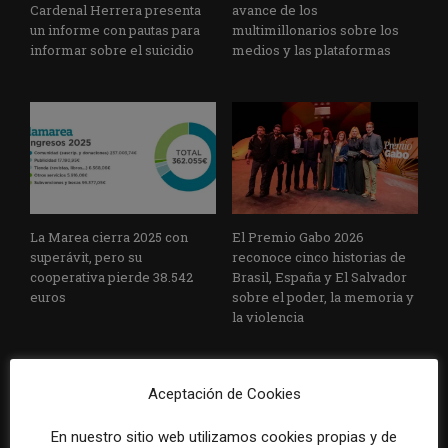
Cardenal Herrera presenta
avance de los
un informe con pautas para
multimillonarios sobre los
informar sobre el suicidio
medios y las plataformas
La Marea cierra 2025 con
El Premio Gabo 2026
superávit, pero su
reconoce cinco historias de
cooperativa pierde 38.542
Brasil, España y El Salvador
euros
sobre el poder, la memoria y
la violencia
Aceptación de Cookies
En nuestro sitio web utilizamos cookies propias y de