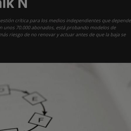
ník N
uestión crítica para los medios independientes que depend
 con unos 70.000 abonados, está probando modelos de
n más riesgo de no renovar y actuar antes de que la baja se