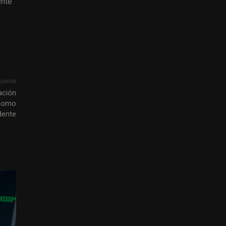
ente
uiente
ación
 como
dente