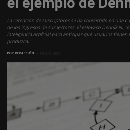
el ejemplo de Den
La retención de suscriptores se ha convertido en una c
de los ingresos de sus lectores. El eslovaco Denník N,
inteligencia artificial para anticipar qué usuarios tiene
produzca.
POR
REDACCIÓN
9 JULIO, 2026