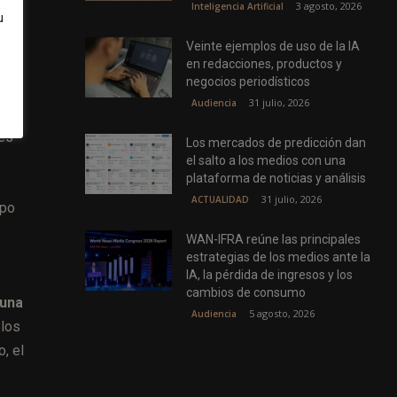
3 agosto, 2026
Inteligencia Artificial
u
Veinte ejemplos de uso de la IA
en redacciones, productos y
negocios periodísticos
ó
31 julio, 2026
Audiencia
ido
nes
Los mercados de predicción dan
el salto a los medios con una
plataforma de noticias y análisis
31 julio, 2026
ACTUALIDAD
ipo
WAN-IFRA reúne las principales
estrategias de los medios ante la
IA, la pérdida de ingresos y los
cambios de consumo
 una
5 agosto, 2026
Audiencia
 los
, el