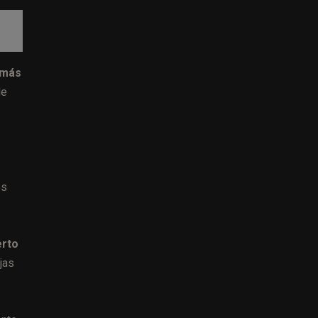
 más
de
es
erto
jas