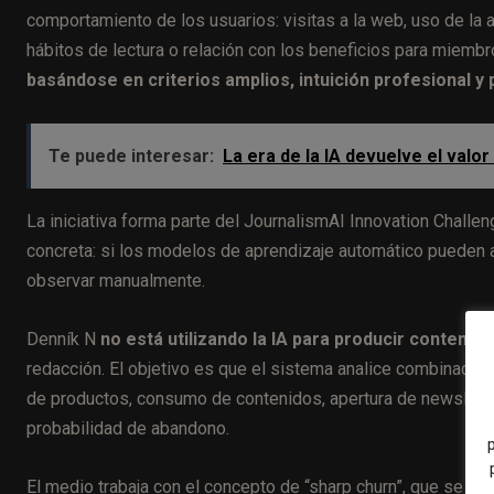
comportamiento de los usuarios: visitas a la web, uso de la a
hábitos de lectura o relación con los beneficios para miemb
basándose en criterios amplios, intuición profesional y
Te puede interesar:
La era de la IA devuelve el valor
La iniciativa forma parte del JournalismAI Innovation Challe
concreta: si los modelos de aprendizaje automático pueden a
observar manualmente.
Denník N
no está utilizando la IA para producir contenid
redacción. El objetivo es que el sistema analice combinacion
de productos, consumo de contenidos, apertura de newslett
probabilidad de abandono.
El medio trabaja con el concepto de “sharp churn”, que se ref