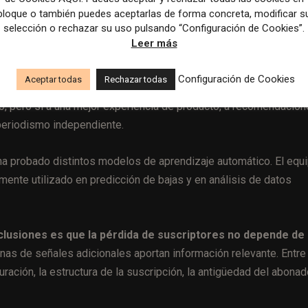
bloque o también puedes aceptarlas de forma concreta, modificar s
 qué usuarios tienen más probabilidad de llegar a ese punto, los
selección o rechazar su uso pulsando “Configuración de Cookies”.
antes de que la baja sea definitiva.
Leer más
formes para perfiles muy distintos.
Un lector que se suscribi
Configuración de Cookies
Aceptar todas
Rechazar todas
nte a la de otro que lleva años apoyando al medio pero ha reduc
o, pero sí a una mejor experiencia de producto, a recomendacio
 periodismo independiente.
ha probado distintos modelos de aprendizaje automático. El equ
nte utilizado en predicción de bajas y en análisis de datos
nclusiones es que la pérdida de suscriptores no depende de
as de señales adicionales aportan información relevante. Entre
ación, la estructura de la suscripción, la antigüedad del abonado