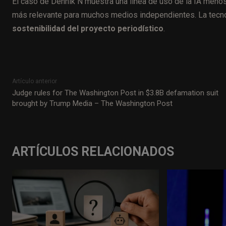
El caso de Denník N muestra una línea de uso de la IA menos
más relevante para muchos medios independientes. La tecnolo
sostenibilidad del proyecto periodístico
.
Artículo anterior
Judge rules for The Washington Post in $3.8B defamation suit
brought by Trump Media – The Washington Post
ARTÍCULOS RELACIONADOS