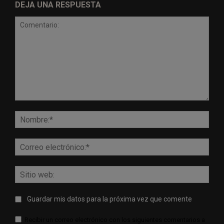
DEJA UNA RESPUESTA
Comentario:
Nomb
Corr
elect
Sitio
web:
Guardar mis datos para la próxima vez que comente
Recibir un correo electrónico con los siguientes comentarios a