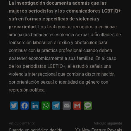
La investigación documenta además que las
mujeres periodistas y los comunicadores LGBTIQ+
sufren formas específicas de violencia y
precariedad.
Los testimonios recogidos mencionan
amenazas basadas en violencia sexual, dificultades de
reinserción laboral en el exilio y obstáculos para
continuar con la práctica profesional cuando deben
sostener económicamente a sus familias. En el caso
de los periodistas LGBTIQ+, el estudio señala una
violencia interseccional que combina discriminación
por orientación sexual o identidad de género con
represión política.
T
F
L
W
T
E
G
M
w
a
i
h
e
m
m
e
i
c
n
a
l
a
a
s
Artículo anterior
Artículo siguiente
t
e
k
t
e
i
i
s
Cuando un periódico decide
X’s New Feature Reveals