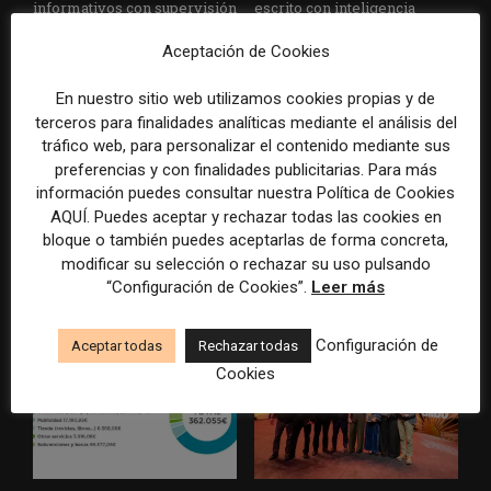
informativos con supervisión
escrito con inteligencia
humana
artificial
Aceptación de Cookies
En nuestro sitio web utilizamos cookies propias y de
terceros para finalidades analíticas mediante el análisis del
tráfico web, para personalizar el contenido mediante sus
preferencias y con finalidades publicitarias. Para más
información puedes consultar nuestra Política de Cookies
AQUÍ. Puedes aceptar y rechazar todas las cookies en
La Universidad CEU
Paul Krugman alerta del
bloque o también puedes aceptarlas de forma concreta,
Cardenal Herrera presenta
avance de los
modificar su selección o rechazar su uso pulsando
un informe con pautas para
multimillonarios sobre los
“Configuración de Cookies”.
Leer más
informar sobre el suicidio
medios y las plataformas
Configuración de
Aceptar todas
Rechazar todas
Cookies