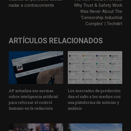
nadar a contracorriente
Why Trust & Safety Work
t
b
e
s
g
l
l
a
Was Never About The
e
o
d
A
r
g
‘Censorship Industrial
r
o
I
p
a
e
Complex’ | Techdirt
k
n
p
m
ARTÍCULOS RELACIONADOS
AP actualiza sus normas
Los mercados de predicción
sobre inteligencia artificial
dan el salto a los medios con
para reforzar el control
una plataforma de noticias y
humano en la redacción
análisis