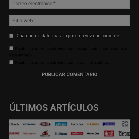
Corr
elect
Sitio
web:
Guardar mis datos para la próxima vez que comente
Recibir un correo electrónico con los siguientes comentarios a
esta entrada.
Recibir un correo electrónico con cada nueva entrada.
ÚLTIMOS ARTÍCULOS