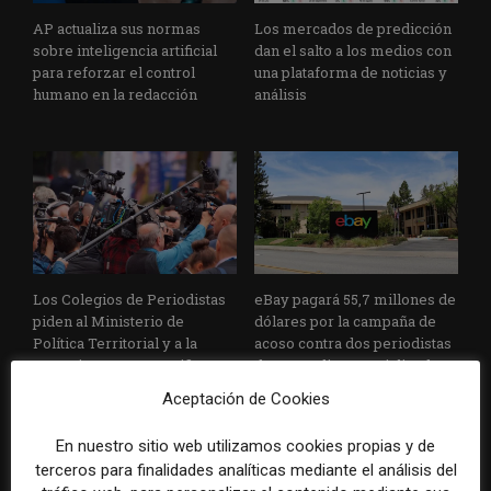
AP actualiza sus normas
Los mercados de predicción
sobre inteligencia artificial
dan el salto a los medios con
para reforzar el control
una plataforma de noticias y
humano en la redacción
análisis
Los Colegios de Periodistas
eBay pagará 55,7 millones de
piden al Ministerio de
dólares por la campaña de
Política Territorial y a la
acoso contra dos periodistas
Agencia EFE que rectifiquen
de un medio especializado
convocatorias de empleo por
Aceptación de Cookies
favorecer el intrusismo
En nuestro sitio web utilizamos cookies propias y de
terceros para finalidades analíticas mediante el análisis del