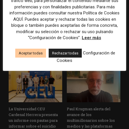
tráfico web, para personalizar el contenido mediante sus
preferencias y con finalidades publicitarias. Para más
información puedes consultar nuestra Política de Cookies
AQUÍ. Puedes aceptar y rechazar todas las cookies en
bloque o también puedes aceptarlas de forma concreta,
modificar su selección o rechazar su uso pulsando
EFE publica una guía para
Substack incorpora una
“Configuración de Cookies”.
Leer más
integrar la inteligencia
herramienta que estima
artificial en sus procesos
cuánto contenido ha sido
informativos con supervisión
escrito con inteligencia
Configuración de
Aceptar todas
Rechazar todas
humana
artificial
Cookies
La Universidad CEU
Paul Krugman alerta del
Cardenal Herrera presenta
avance de los
un informe con pautas para
multimillonarios sobre los
informar sobre el suicidio
medios y las plataformas