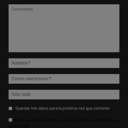
Comentario:
Nomb
Corr
elect
Sitio
web:
Guardar mis datos para la próxima vez que comente
Recibir un correo electrónico con los siguientes comentarios a
esta entrada.