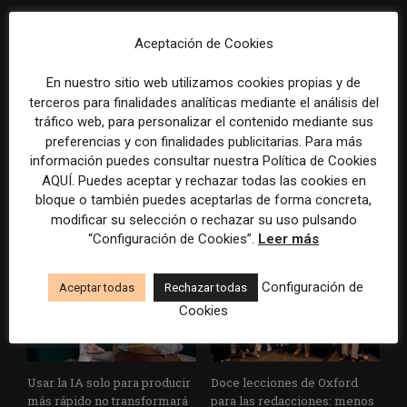
Aceptación de Cookies
En nuestro sitio web utilizamos cookies propias y de
terceros para finalidades analíticas mediante el análisis del
tráfico web, para personalizar el contenido mediante sus
Cómo adelantarse a los
Cuando el lector ya no llega
preferencias y con finalidades publicitarias. Para más
resúmenes con IA de Google
al medio, el medio tiene que
información puedes consultar nuestra Política de Cookies
en las noticias de última hora:
llegar a sus rutinas
AQUÍ. Puedes aceptar y rechazar todas las cookies en
el ejemplo de USA Today
bloque o también puedes aceptarlas de forma concreta,
durante el Mundial de...
modificar su selección o rechazar su uso pulsando
“Configuración de Cookies”.
Leer más
Configuración de
Aceptar todas
Rechazar todas
Cookies
Usar la IA solo para producir
Doce lecciones de Oxford
más rápido no transformará
para las redacciones: menos