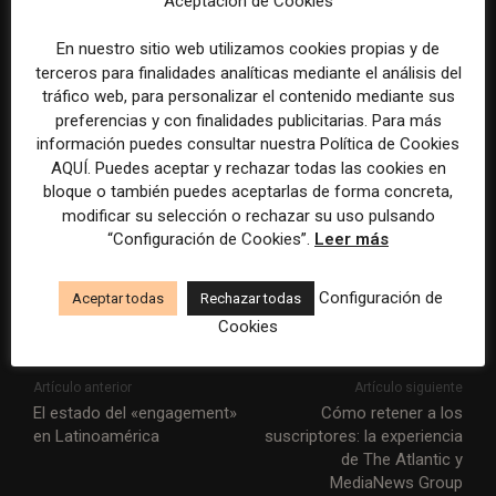
Aceptación de Cookies
Finalmente, con respecto al
paywall
, Kassian comenta
que es evidente que se trata de una opción de
En nuestro sitio web utilizamos cookies propias y de
terceros para finalidades analíticas mediante el análisis del
monetización que irá creciendo en la industria de los
tráfico web, para personalizar el contenido mediante sus
medios,
«pero en nuestro caso somos un medio
preferencias y con finalidades publicitarias. Para más
nuevo, que tenemos que darnos a conocer, y aún
información puedes consultar nuestra Política de Cookies
no es el momento, aunque llegará.
Actualmente
AQUÍ. Puedes aceptar y rechazar todas las cookies en
bloque o también puedes aceptarlas de forma concreta,
consideramos que no estamos en la situación idónea
modificar su selección o rechazar su uso pulsando
para plantear un
paywall
. Y la verdad es que tampoco
“Configuración de Cookies”.
Leer más
tenemos esa necesidad, porque nos ha ido bastante
bien con la parte programática».
Configuración de
Aceptar todas
Rechazar todas
Cookies
Artículo anterior
Artículo siguiente
El estado del «engagement»
Cómo retener a los
en Latinoamérica
suscriptores: la experiencia
de The Atlantic y
MediaNews Group