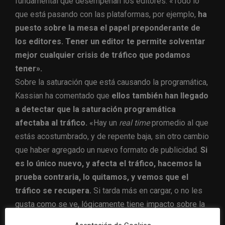
fundamental que desempeñan los editores. «Todo lo
que está pasando con las plataformas, por ejemplo,
ha
puesto sobre la mesa el papel preponderante de
los editores. Tener un editor te permite solventar
mejor cualquier crisis de tráfico que podamos
tener».
Sobre la saturación que está causando la programática,
Kassian ha comentado que
ellos también han llegado
a detectar que la saturación programática
afectaba al tráfico.
«Hay un
real time
promedio al que
estás acostumbrado, y de repente baja, sin otro cambio
que haber agregado un nuevo formato de publicidad.
Si
es lo único nuevo, y afecta el tráfico, hacemos la
prueba contraria, lo quitamos, y vemos que el
tráfico se recupera.
Si tarda más en cargar, o no les
gusta como se ve, lógicamente tiene impacto sobre la
audiencia y hay que ser cuidadosos con eso».