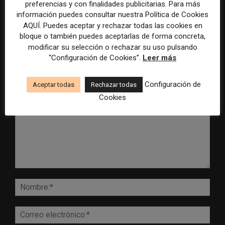
control para el uso de la
cobertura periodística del
preferencias y con finalidades publicitarias. Para más
inteligencia artificial
Mundial 2026
información puedes consultar nuestra Política de Cookies
AQUÍ. Puedes aceptar y rechazar todas las cookies en
bloque o también puedes aceptarlas de forma concreta,
modificar su selección o rechazar su uso pulsando
“Configuración de Cookies”.
Leer más
DEJA UNA RESPUESTA
Configuración de
Aceptar todas
Rechazar todas
Cookies
Comentario:
Nomb
Corr
elect