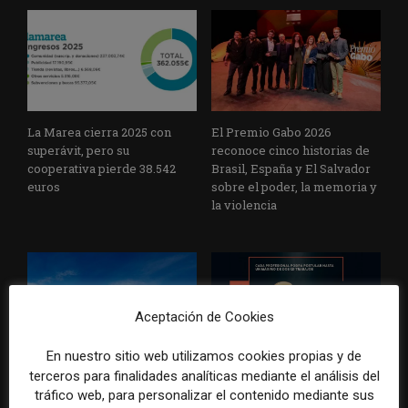
La Marea cierra 2025 con
El Premio Gabo 2026
superávit, pero su
reconoce cinco historias de
cooperativa pierde 38.542
Brasil, España y El Salvador
euros
sobre el poder, la memoria y
la violencia
Aceptación de Cookies
En nuestro sitio web utilizamos cookies propias y de
Radio Televisión Madrid
ADEPA crea un premio
terceros para finalidades analíticas mediante el análisis del
establece un sistema de
especial para la mejor
tráfico web, para personalizar el contenido mediante sus