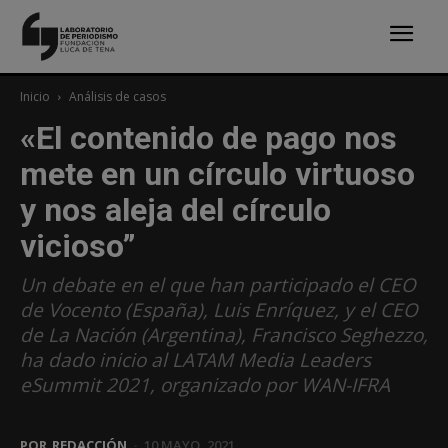
Inicio
Análisis de casos
«El contenido de pago nos
mete en un círculo virtuoso
y nos aleja del círculo
vicioso”
Un debate en el que han participado el CEO
de Vocento (España), Luis Enríquez, y el CEO
de La Nación (Argentina), Francisco Seghezzo,
ha dado inicio al LATAM Media Leaders
eSummit 2021, organizado por WAN-IFRA
POR
REDACCIÓN
-
10 MAYO, 2021