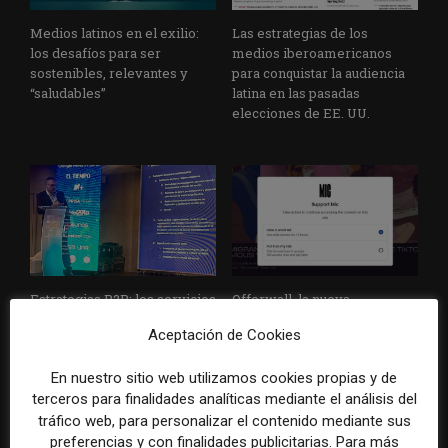
Medios latinos en el exilio:
Las estrategias de los
los desafíos para ser
medios iberoamericanos
sostenibles, relevantes y
para conquistar la audiencia
“saludables”
latina en las pasadas
elecciones de EE. UU.
Estrategias B2B: los servicios
Offerwall, la nueva
PRO como clave para el
herramienta de Google para
Aceptación de Cookies
futuro de los medios de
monetizar contenidos
comunicación
digitales
En nuestro sitio web utilizamos cookies propias y de
terceros para finalidades analíticas mediante el análisis del
tráfico web, para personalizar el contenido mediante sus
preferencias y con finalidades publicitarias. Para más