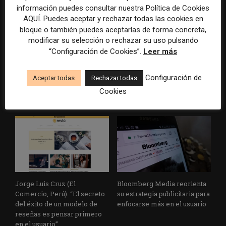
información puedes consultar nuestra Política de Cookies
AQUÍ. Puedes aceptar y rechazar todas las cookies en
bloque o también puedes aceptarlas de forma concreta,
modificar su selección o rechazar su uso pulsando
El medio de nicho que nació
Invertir en publicidad como
“Configuración de Cookies”.
Leer más
en las redes para explicar la
parte del presupuesto ESG de
economía y en dos años
las empresas, la novedosa
Configuración de
Aceptar todas
Rechazar todas
logró ser sustentable
propuesta para apoyar a los
medios locales
Cookies
Jorge Luis Cruz (El
Bloomberg Media reorienta
Comercio, Perú): “El secreto
su estrategia publicitaria para
del éxito de un modelo de
enfocarse más en el usuario
reseñas es pensar primero
en el usuario”