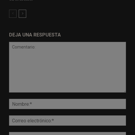
DEJA UNA RESPUESTA
Comentario:
Nomb
Corr
elect
Sitio