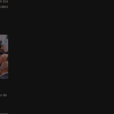
n los
cales
as de