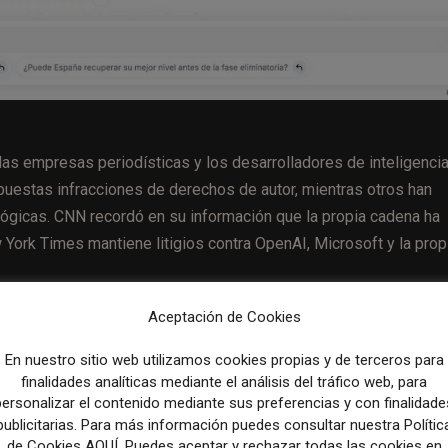
 las empresas periodísticas y los desarrolladores de inteligenci
puestas infracciones de derechos de autor, mientras otros han
lógicas. CNN recordó en su información que la propia cadena ha
York Times mantiene litigios contra OpenAI, Microsoft y la prop
Aceptación de Cookies
esta intenta resolver dos problemas simultáneamente: la
 la falta de compensación económica a los medios.
En nuestro sitio web utilizamos cookies propias y de terceros para
finalidades analíticas mediante el análisis del tráfico web, para
personalizar el contenido mediante sus preferencias y con finalidade
 tomar decisiones en tiempo real con inteligencia artificial
publicitarias. Para más información puedes consultar nuestra Polític
de Cookies AQUÍ. Puedes aceptar y rechazar todas las cookies en