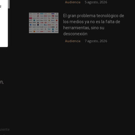
5 agosto, 2026
Audiencia
u
El gran problema tecnológico de
tas
los medios ya no es la falta de
de
herramientas, sino su
desconexión
7 agosto, 2026
Audiencia
n,
uiente