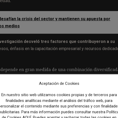
iedad.
esafían la crisis del sector y mantienen su apuesta por
 los medios
nvestigación desveló tres factores que contribuyeron a su
esos, énfasis en la capacitación empresarial y recursos dedicad
d depende en gran medida de una combinación diversificad
ión mediante subvenciones y los ingresos de los lectores, y
Aceptación de Cookies
edios que esperan durar más de cinco años dependen en ma
gresos en promedio) que de la publicidad impresa (20%). Ot
En nuestro sitio web utilizamos cookies propias y de terceros para
promedio), membresía (10%) y otros flujos de ingresos no
finalidades analíticas mediante el análisis del tráfico web, para
personalizar el contenido mediante sus preferencias y con finalidade
publicitarias. Para más información puedes consultar nuestra Polític
ón digital.
Tanto los editores que enfrentan el cierre
de Cookies AQUÍ. Puedes aceptar y rechazar todas las cookies en