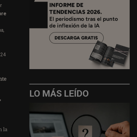
r
bre
a,
 24
nte
LO MÁS LEÍDO
,
n la