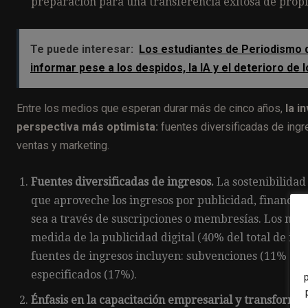
preparación para una transferencia exitosa de prop
Te puede interesar:
Los estudiantes de Periodismo d
informar pese a los despidos, la IA y el deterioro de
Entre los medios que esperan durar más de cinco años,
la i
perspectiva más optimista:
fuentes diversificadas de ingr
ventas y marketing.
Fuentes diversificadas de ingresos.
La sostenibilida
que aproveche los ingresos por publicidad, financiac
sea a través de suscripciones o membresías. Los m
medida de la publicidad digital (40% del total de in
fuentes de ingresos incluyen: subvenciones (11% en 
especificados (17%).
Énfasis en la capacitación empresarial y transformaci