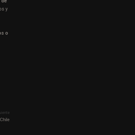
s de
os y
os o
uiente
Chile