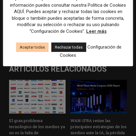
información puedes consultar nuestra Política de Cookies
AQUÍ. Puedes aceptar y rechazar todas las cookies en
bloque o también puedes aceptarlas de forma concreta,
modificar su selección o rechazar su uso pulsando
Artículo anterior
Artículo siguiente
“Configuración de Cookies”.
Leer más
Un informe alerta de la
La desinformación persiste
crisis de la prensa europea
en las consultas médicas
por presiones políticas y
cinco años después de la
Configuración de
Aceptar todas
Rechazar todas
financieras
pandemia
Cookies
ARTÍCULOS RELACIONADOS
El gran problema
WAN-IFRA reúne las
tecnológico de los medios ya
principales estrategias de los
no es la falta de
medios ante la IA, la pérdida