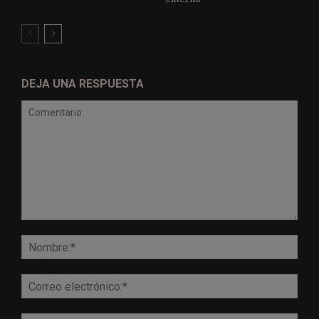
DEJA UNA RESPUESTA
Comentario:
Nomb
Corr
elect