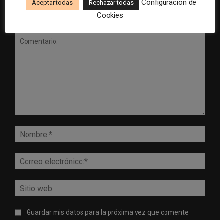
Configuración de
Aceptar todas
Rechazar todas
Cookies
DEJA UNA RESPUESTA
Comentario:
Nomb
Corr
elect
Sitio
web:
Guardar mis datos para la próxima vez que comente