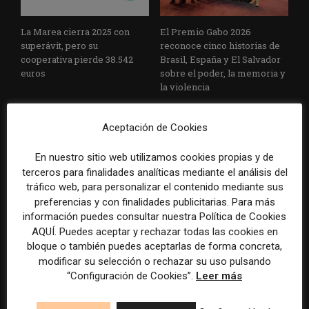
La Marea cierra 2025 con
El Premio Gabo 2026
superávit, pero su
reconoce cinco historias de
cooperativa pierde 38.542
Brasil, España y El Salvador
euros
sobre el poder, la memoria y
la violencia
Aceptación de Cookies
En nuestro sitio web utilizamos cookies propias y de
terceros para finalidades analíticas mediante el análisis del
tráfico web, para personalizar el contenido mediante sus
preferencias y con finalidades publicitarias. Para más
Radio Televisión Madrid
ADEPA crea un premio
información puedes consultar nuestra Política de Cookies
establece un sistema de
especial para la mejor
AQUÍ. Puedes aceptar y rechazar todas las cookies en
control para el uso de la
cobertura periodística del
bloque o también puedes aceptarlas de forma concreta,
inteligencia artificial
Mundial 2026
modificar su selección o rechazar su uso pulsando
“Configuración de Cookies”.
Leer más