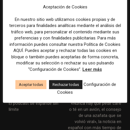
aquellos que querían centrarse más plenamente en los
Aceptación de Cookies
principios de objetividad y desapego, de los que
sentían que la industria se había desviado».
En nuestro sitio web utilizamos cookies propias y de
terceros para finalidades analíticas mediante el análisis del
tráfico web, para personalizar el contenido mediante sus
Pero, a pesar de ver potencial para la industria en
preferencias y con finalidades publicitarias. Para más
general,
el 61 por ciento de los encuestados tiene
información puedes consultar nuestra Política de Cookies
una opinión “levemente negativa” o “muy
AQUÍ. Puedes aceptar y rechazar todas las cookies en
negativa” sobre las perspectivas para el futuro de
bloque o también puedes aceptarlas de forma concreta,
modificar su selección o rechazar su uso pulsando
los periódicos de mercados pequeños.
“Configuración de Cookies”.
Leer más
T
F
L
W
T
E
G
M
Configuración de
Aceptar todas
Rechazar todas
w
a
i
h
e
m
m
e
Cookies
i
c
n
a
l
a
a
s
Artículo anterior
Artículo siguiente
t
e
k
t
e
i
i
s
El pódcast se expande sin
«Nunca hay que pedir café
límite
o té en un avión, el consejo
t
b
e
s
g
l
l
a
de una azafata que se
e
o
d
A
r
g
volvió viral», la noticia en
r
o
I
p
a
e
español con más tiempo de