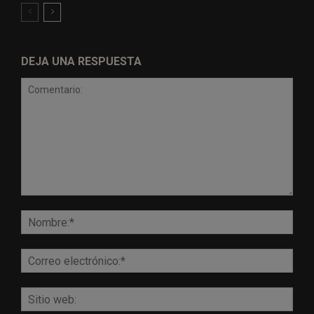
DEJA UNA RESPUESTA
Comentario:
Nomb
Corr
elect
Sitio
web: