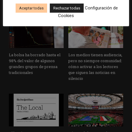
Configuración de
Aceptar todas
Rechazar todas
Cookies
La bolsa ha borrado hasta el
Los medios tienen audiencia,
98% del valor de algunos
pero no siempre comunidad:
grandes grupos de prensa
cómo activar a los lectores
tradicionales
que siguen las noticias en
silencio