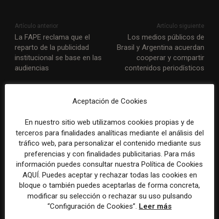
Artículo anterior
Artículo siguiente
La FAPE reclama que el
Los medios públicos de
reparto de la publicidad
Brasil y Argentina acuerdan
institucional se base en las
cooperar y compartir
audiencias
contenidos periodísticos
ARTÍCULOS RELACIONADOS
Aceptación de Cookies
En nuestro sitio web utilizamos cookies propias y de
terceros para finalidades analíticas mediante el análisis del
tráfico web, para personalizar el contenido mediante sus
preferencias y con finalidades publicitarias. Para más
información puedes consultar nuestra Política de Cookies
AQUÍ. Puedes aceptar y rechazar todas las cookies en
WAN-IFRA reúne las
Veinte ejemplos de uso de la
bloque o también puedes aceptarlas de forma concreta,
principales estrategias de los
IA en redacciones, productos
modificar su selección o rechazar su uso pulsando
medios ante la IA, la pérdida
y negocios periodísticos
“Configuración de Cookies”.
Leer más
de ingresos y los cambios de
consumo