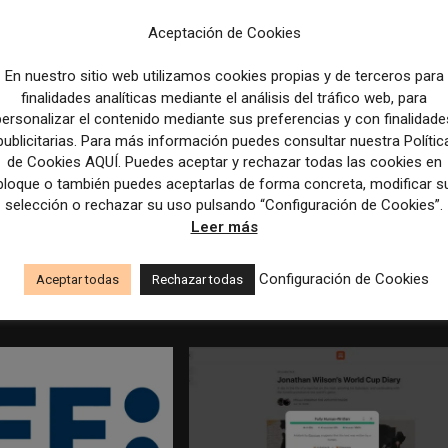
Aceptación de Cookies
En nuestro sitio web utilizamos cookies propias y de terceros para
finalidades analíticas mediante el análisis del tráfico web, para
personalizar el contenido mediante sus preferencias y con finalidade
publicitarias. Para más información puedes consultar nuestra Polític
de Cookies AQUÍ. Puedes aceptar y rechazar todas las cookies en
bloque o también puedes aceptarlas de forma concreta, modificar s
selección o rechazar su uso pulsando “Configuración de Cookies”.
Leer más
edicción dan el salto a los
Los Colegios de Periodistas piden al
taforma de noticias y
Ministerio de Política Territorial y a la
Agencia EFE que rectifiquen convocatori
Configuración de Cookies
Aceptar todas
Rechazar todas
empleo por favorecer el intrusismo