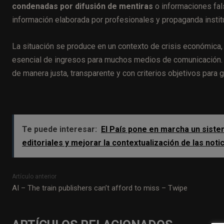
condenadas por difusión de mentiras
o informaciones fal
información elaborada por profesionales y propaganda institu
La situación se produce en un contexto de crisis económica, e
esencial de ingresos para muchos medios de comunicación. La
de manera justa, transparente y con criterios objetivos para ga
Te puede interesar:
El País pone en marcha un sistem
editoriales y mejorar la contextualización de las noti
Artículo anterior
AI – The train publishers can’t afford to miss – Twipe