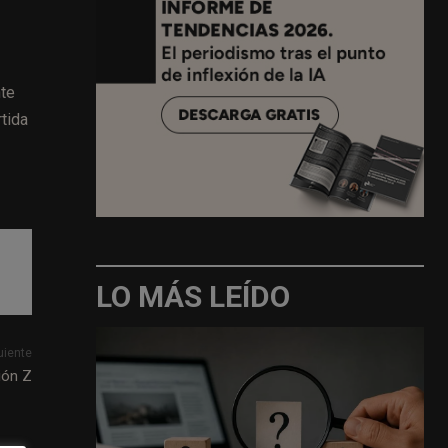
nte
tida
LO MÁS LEÍDO
uiente
ión Z