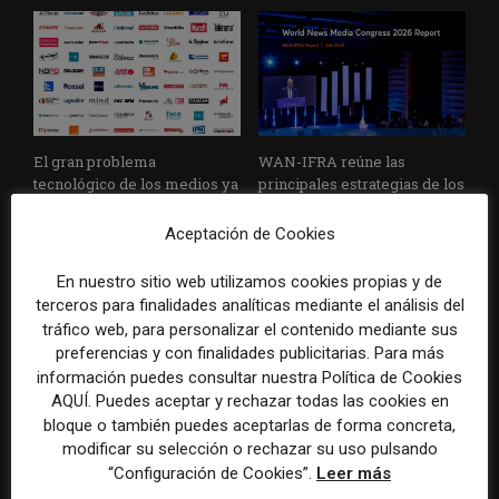
El gran problema
WAN-IFRA reúne las
tecnológico de los medios ya
principales estrategias de los
no es la falta de
medios ante la IA, la pérdida
herramientas, sino su
de ingresos y los cambios de
Aceptación de Cookies
desconexión
consumo
En nuestro sitio web utilizamos cookies propias y de
terceros para finalidades analíticas mediante el análisis del
tráfico web, para personalizar el contenido mediante sus
preferencias y con finalidades publicitarias. Para más
información puedes consultar nuestra Política de Cookies
AQUÍ. Puedes aceptar y rechazar todas las cookies en
bloque o también puedes aceptarlas de forma concreta,
modificar su selección o rechazar su uso pulsando
Veinte ejemplos de uso de la
La bolsa ha borrado hasta el
“Configuración de Cookies”.
Leer más
IA en redacciones, productos
98% del valor de algunos