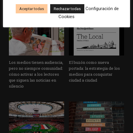
y negocios periodísticos
grandes grupos de prensa
tradicionales
Configuración de
Aceptar todas
Rechazar todas
Cookies
Los medios tienen audiencia,
El buzón como nueva
pero no siempre comunidad:
portada: la estrategia de los
cómo activar a los lectores
medios para conquistar
que siguen las noticias en
ciudad a ciudad
silencio