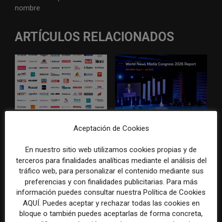
nombre
ARTÍCULOS RELACIONADOS
El gran problema
WAN-IFRA reúne las
Aceptación de Cookies
tecnológico de los medios ya
principales estrategias de los
no es la falta de
medios ante la IA, la pérdida
En nuestro sitio web utilizamos cookies propias y de
herramientas, sino su
de ingresos y los cambios de
terceros para finalidades analíticas mediante el análisis del
desconexión
consumo
tráfico web, para personalizar el contenido mediante sus
preferencias y con finalidades publicitarias. Para más
información puedes consultar nuestra Política de Cookies
AQUÍ. Puedes aceptar y rechazar todas las cookies en
bloque o también puedes aceptarlas de forma concreta,