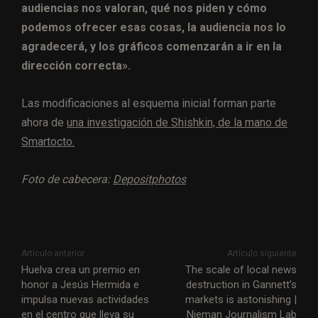
audiencias nos valoran, qué nos piden y cómo
podemos ofrecer esas cosas, la audiencia nos lo
agradecerá, y los gráficos comenzarán a ir en la
dirección correcta».
Las modificaciones al esquema inicial forman parte
ahora de
una investigación de Shishkin, de la mano de
Smartocto.
Foto de cabecera:
Depositphotos
Artículo anterior
Artículo siguiente
Huelva crea un premio en
The scale of local news
honor a Jesús Hermida e
destruction in Gannett’s
impulsa nuevas actividades
markets is astonishing |
en el centro que lleva su
Nieman Journalism Lab