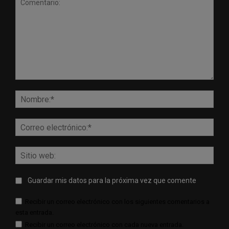
Comentario:
Nomb
Corr
elect
Sitio
web:
Guardar mis datos para la próxima vez que comente
Recibir un correo electrónico con los siguientes comentarios a
esta entrada.
Recibir un correo electrónico con cada nueva entrada.