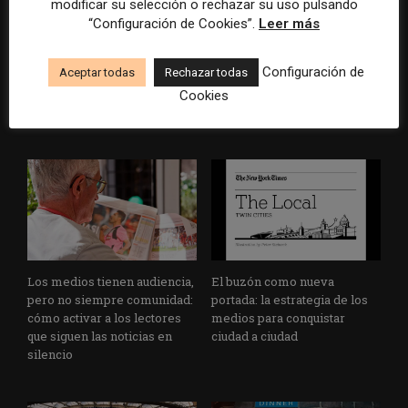
modificar su selección o rechazar su uso pulsando
“Configuración de Cookies”.
Leer más
Veinte ejemplos de uso de la
La bolsa ha borrado hasta el
Configuración de
Aceptar todas
Rechazar todas
IA en redacciones, productos
98% del valor de algunos
y negocios periodísticos
grandes grupos de prensa
Cookies
tradicionales
Los medios tienen audiencia,
El buzón como nueva
pero no siempre comunidad:
portada: la estrategia de los
cómo activar a los lectores
medios para conquistar
que siguen las noticias en
ciudad a ciudad
silencio